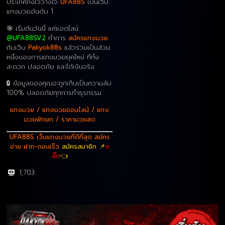
ประเทศถึงไว้วางใจ
UFA88S
เป็นเว็บ
แทงมวยอันดับ 1
🎯 เริ่มต้นวันนี้ แค่แอดไลน์
@UFA88SV2
ทำการ
สมัครแทงมวย
กับเว็บ
Pakyok88s
แล้วร่วมเป็นส่วน
หนึ่งของการแทงมวยยุคใหม่ ที่ทั้ง
สะดวก ปลอดภัย และได้เงินจริง
🔒 ข้อมูลของคุณจะถูกเก็บเป็นความลับ
100% ปลอดภัยทุกการทำธุรกรรม
แทงมวย
/
แทงมวยออนไลน์
/
แทง
มวยพักยก
/
ราคามวยสด
UFA88S เว็บแทงมวยที่ดีที่สุด สมัคร
ง่าย ฝาก-ถอนเร็ว
สมัครสมาชิก 📌
ค
ลิ๊ก
👈
1,703