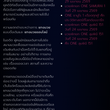
วิญญาณของนักสู้ การเดิมพันมวยใน
29 เมษายน 2569
ยุคดิจิทัลจึงกลายเป็นอีกทางเลือกหนึ่ง
มวยพักยก ONE SAMURAI 1
ที่เปิดโอกาสให้ผู้ชมและนักเสี่ยงโชค
วันที่ 29 เมษายน 2569
สามารถร่วมสนุกและสร้างรายได้ไป
ONE ซามูไร 1 เดือดทุกคู่! ศึก
พร้อมกัน
ประวัติศาสตร์ที่โลกต้องจารึก
มวยพักยก ONE ลุมพินี 151
ความแตกต่างระหว่างการ
แทงมวย
วันที่ 24 เมษายน 2569
แบบดั้งเดิมและ
แทงมวยออนไลน์
มวยพักยก ONE ลุมพินี 151
วันที่ 24 เมษายน 2569
ในอดีต ผู้คนมักนิยมเดินทางไปยัง
ศึก ONE ลุมพินี 151
สนามมวยเพื่อชมการแข่งขันและวาง
เดิมพันกับเจ้ามือหรือโต๊ะรับแทงที่อยู่
ภายในสนาม อย่างไรก็ตาม การแทง
มวยในรูปแบบนี้มีข้อจำกัดหลายอย่าง
เช่น เรื่องของเวลา สถานที่ และความ
ปลอดภัย
การแทงมวยออนไลน์จึงเข้ามาเติมเต็ม
ช่องว่างนี้ โดยผู้เล่นสามารถเข้าถึง
เว็บไซต์หรือแอปพลิเคชันที่ให้บริการ
แทงมวยได้ทุกที่ทุกเวลา ไม่ว่าจะเป็น
มวยไทย, มวยสากล หรือแม้กระทั่งศึก
มวยระดับโลก นอกจากนี้ยังมีการ
ถ่ายทอดสดการแข่งขันให้ชมแบบเรียล
ไทม์ พร้อมสถิติและข้อมูลต่าง ๆ ที่ช่วย