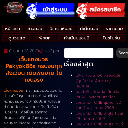
หน้าแรก
ข่าวมวย
วิเคราะห์มวย
ทีเด็ดมวย
ราคามวย
ดูมวยสด
พักยก
ทำเนียบแชมป์
โปรโมชั่น
กันยายน 17, 2025
4:57 pm
Sear
เว็บแทงมวย
เรื่องล่าสุด
Pakyok88s ครบจบทุก
สังเวียน เดิมพันง่าย ได้
ONE ลุมพินี 156 สุริยันต์เล็ก
เงินจริง
สู้สุดใจ ก่อนพ่ายดาวรุ่ง
เลบานอน
เว็บแทงมวย
การแทงมวยออนไลน์ถือ
ยอดไอคิว วัดพลัง เคียมรัน
เป็นหนึ่งในรูปแบบการเดิมพันที่ได้รับ
เดิมพันแจ้งเกิดบนเวทีโลก
ความนิยมอย่างมากในประเทศไทยและ
มวยพักยก ONE ลุมพินี 152
ทั่วโลก โดยเฉพาะอย่างยิ่งเมื่อกีฬา
วันที่ 1 พฤษภาคม 2569
“มวยไทย” ถือเป็นมรดกทาง
มวยพักยก ONE ซามูไร 1 วันที่
วัฒนธรรมที่มีเอกลักษณ์เฉพาะตัว
29 เมษายน 2569
ผสมผสานทั้งศิลปะการต่อสู้และจิต
มวยพักยก ONE ซามูไร1 วันที่