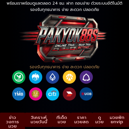
พร้อมเราพร้อมดูแลตลอด 24 ชม. ฝาก ถอนง่าย ด้วยระบบอัติโนมัติ
รองรับทุกธนาคาร ง่าย สะดวก ปลอดภัย
รองรับทุกธนาคาร ง่าย สะดวก ปลอดภัย
ข่าว
วิเคราะห์
ทีเด็ด
ราคา
ดู
มวยพัก
วงการ
มวยวันนี้
มวย
มวยสด
มวย
ยกvip
มวย