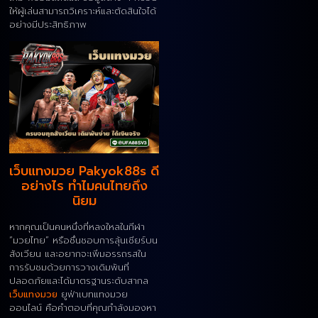
ให้ผู้เล่นสามารถวิเคราะห์และตัดสินใจได้
อย่างมีประสิทธิภาพ
เว็บแทงมวย Pakyok88s ดี
อย่างไร ทำไมคนไทยถึง
นิยม
หากคุณเป็นคนหนึ่งที่หลงใหลในกีฬา
“มวยไทย” หรือชื่นชอบการลุ้นเชียร์บน
สังเวียน และอยากจะเพิ่มอรรถรสใน
การรับชมด้วยการวางเดิมพันที่
ปลอดภัยและได้มาตรฐานระดับสากล
เว็บแทงมวย
ยูฟ่าเบทแทงมวย
ออนไลน์ คือคำตอบที่คุณกำลังมองหา