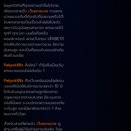
ในยุคดิจิทัลที่ทุกอย่างเข้าถึงได้ง่าย
เพียงปลายนิ้ว
เว็บแทงมวย
การแทง
มวยแบบเดิมที่ต้องไปถึงสนามหรือโต๊ะ
รับแทงกลายเป็นเรื่องล้าสมัยไปแล้ว
เพราะปัจจุบันคุณสามารถ แทงมวยได้
ทุกที่ ทุกเวลา บนมือถือหรือ
คอมพิวเตอร์ ผ่านเว็บตรง UFABETที่
เปิดให้บริการมาอย่างยาวนาน มีความ
มั่นคงสูง และเป็นที่ยอมรับของนักเดิม
พันทั่วเอเชีย
Pakyok88s
คือใคร? ทำไมถึงเป็นเว็บ
แทงมวยออนไลน์อันดับ 1
Pakyok88s
คือเว็บพนันออนไลน์ครบ
วงจรที่เปิดให้บริการมานานกว่า 10 ปี
ได้รับใบอนุญาตอย่างถูกต้องตาม
กฎหมายจากต่างประเทศ มีระบบการ
เงินที่มั่นคง ระบบรักษาความปลอดภัย
ระดับสูง และมีสมาชิกมากกว่า 1 ล้าน
คนจากทั่วโลก
สำหรับสายกีฬาแล้ว
เว็บแทงมวย
ยู
ฟ่าเบทคือผู้นำในด้านการเดิมพัน โดย