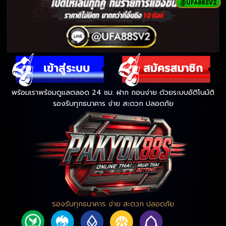
@UFA88SV2
พร้อมเราพร้อมดูแลตลอด 24 ชม. ฝาก ถอนง่าย ด้วยระบบอัติโนมัติ
รองรับทุกธนาคาร ง่าย สะดวก ปลอดภัย
รองรับทุกธนาคาร ง่าย สะดวก ปลอดภัย