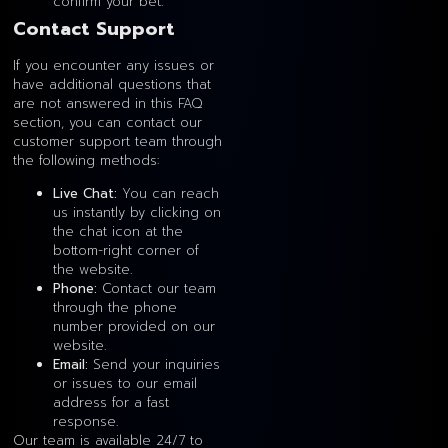
confirm your bet.
Contact Support
If you encounter any issues or
have additional questions that
are not answered in this FAQ
section, you can contact our
customer support team through
the following methods:
Live Chat:
You can reach
us instantly by clicking on
the chat icon at the
bottom-right corner of
the website.
Phone:
Contact our team
through the phone
number provided on our
website.
Email:
Send your inquiries
or issues to our email
address for a fast
response.
Our team is available 24/7 to