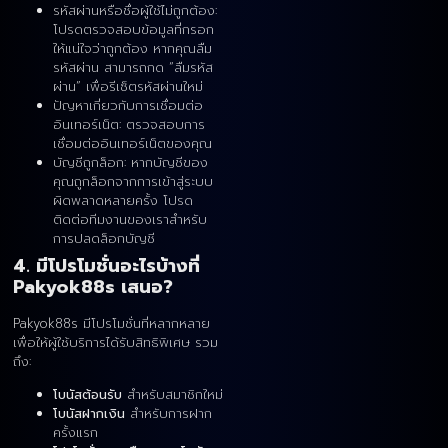
รหัสผ่านหรือชื่อผู้ใช้ไม่ถูกต้อง:
โปรดตรวจสอบข้อมูลที่กรอก
ให้แน่ใจว่าถูกต้อง หากคุณลืม
รหัสผ่าน สามารถกด “ลืมรหัส
ผ่าน” เพื่อรีเซ็ตรหัสผ่านใหม่
ปัญหาเกี่ยวกับการเชื่อมต่อ
อินเทอร์เน็ต: ตรวจสอบการ
เชื่อมต่ออินเทอร์เน็ตของคุณ
บัญชีถูกล็อก: หากบัญชีของ
คุณถูกล็อกจากการเข้าสู่ระบบ
ผิดพลาดหลายครั้ง โปรด
ติดต่อทีมงานของเราสำหรับ
การปลดล็อกบัญชี
4. มีโปรโมชั่นอะไรบ้างที่
Pakyok88s เสนอ?
Pakyok88s มีโปรโมชั่นที่หลากหลาย
เพื่อให้ผู้ใช้บริการได้รับสิทธิพิเศษ รวม
ถึง:
โบนัสต้อนรับ
สำหรับสมาชิกใหม่
โบนัสฝากเงิน
สำหรับการฝาก
ครั้งแรก