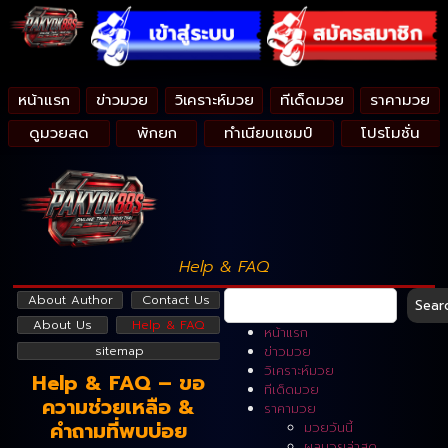
หน้าแรก
ข่าวมวย
วิเคราะห์มวย
ทีเด็ดมวย
ราคามวย
ดูมวยสด
พักยก
ทำเนียบแชมป์
โปรโมชั่น
Help & FAQ
About Author
Contact Us
Sear
About Us
Help & FAQ
หน้าแรก
ข่าวมวย
sitemap
วิเคราะห์มวย
Help & FAQ – ขอ
ทีเด็ดมวย
ความช่วยเหลือ &
ราคามวย
คำถามที่พบบ่อย
มวยวันนี้
ผลมวยล่าสุด