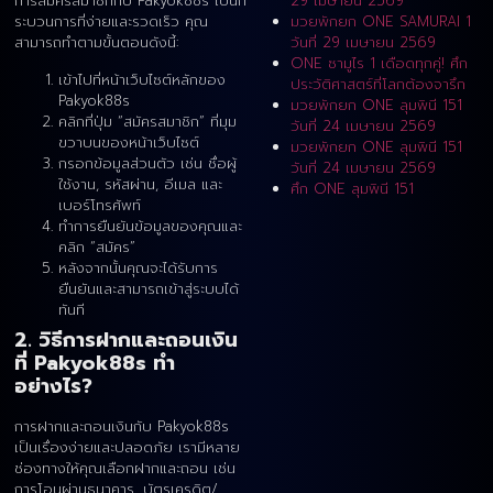
29 เมษายน 2569
การสมัครสมาชิกกับ Pakyok88s เป็นก
มวยพักยก ONE SAMURAI 1
ระบวนการที่ง่ายและรวดเร็ว คุณ
วันที่ 29 เมษายน 2569
สามารถทำตามขั้นตอนดังนี้:
ONE ซามูไร 1 เดือดทุกคู่! ศึก
เข้าไปที่หน้าเว็บไซต์หลักของ
ประวัติศาสตร์ที่โลกต้องจารึก
Pakyok88s
มวยพักยก ONE ลุมพินี 151
คลิกที่ปุ่ม “สมัครสมาชิก” ที่มุม
วันที่ 24 เมษายน 2569
ขวาบนของหน้าเว็บไซต์
มวยพักยก ONE ลุมพินี 151
กรอกข้อมูลส่วนตัว เช่น ชื่อผู้
วันที่ 24 เมษายน 2569
ใช้งาน, รหัสผ่าน, อีเมล และ
ศึก ONE ลุมพินี 151
เบอร์โทรศัพท์
ทำการยืนยันข้อมูลของคุณและ
คลิก “สมัคร”
หลังจากนั้นคุณจะได้รับการ
ยืนยันและสามารถเข้าสู่ระบบได้
ทันที
2. วิธีการฝากและถอนเงิน
ที่ Pakyok88s ทำ
อย่างไร?
การฝากและถอนเงินกับ Pakyok88s
เป็นเรื่องง่ายและปลอดภัย เรามีหลาย
ช่องทางให้คุณเลือกฝากและถอน เช่น
การโอนผ่านธนาคาร, บัตรเครดิต/