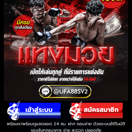
พร้อมเราพร้อมดูแลตลอด 24 ชม. ฝาก ถอนง่าย ด้วยระบบอัติโนมัติ
รองรับทุกธนาคาร ง่าย สะดวก ปลอดภัย