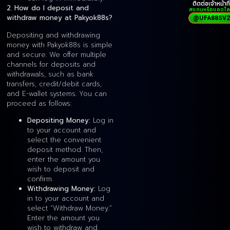
ติดต่อเจ้าหน้าที่
2. How do I deposit and
สแกนหรือแอดไล
withdraw money at Pakyok88s?
@UFA88SV2
Depositing and withdrawing
money with Pakyok88s is simple
and secure. We offer multiple
channels for deposits and
withdrawals, such as bank
transfers, credit/debit cards,
and E-wallet systems. You can
proceed as follows:
Depositing Money:
Log in
to your account and
select the convenient
deposit method. Then,
enter the amount you
wish to deposit and
confirm.
Withdrawing Money:
Log
in to your account and
select “Withdraw Money.”
Enter the amount you
wish to withdraw and