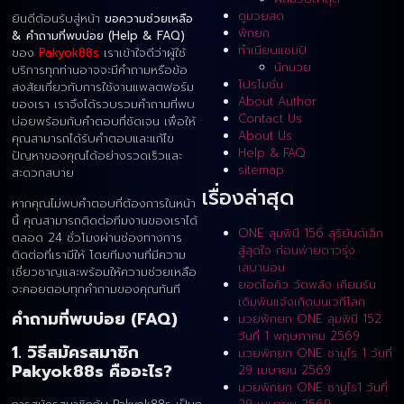
ดูมวยสด
ยินดีต้อนรับสู่หน้า
ขอความช่วยเหลือ
พักยก
& คำถามที่พบบ่อย (Help & FAQ)
ทำเนียบแชมป์
ของ
Pakyok88s
เราเข้าใจดีว่าผู้ใช้
นักมวย
บริการทุกท่านอาจจะมีคำถามหรือข้อ
โปรโมชั่น
สงสัยเกี่ยวกับการใช้งานแพลตฟอร์ม
About Author
ของเรา เราจึงได้รวบรวมคำถามที่พบ
Contact Us
บ่อยพร้อมกับคำตอบที่ชัดเจน เพื่อให้
About Us
คุณสามารถได้รับคำตอบและแก้ไข
Help & FAQ
ปัญหาของคุณได้อย่างรวดเร็วและ
sitemap
สะดวกสบาย
เรื่องล่าสุด
หากคุณไม่พบคำตอบที่ต้องการในหน้า
นี้ คุณสามารถติดต่อทีมงานของเราได้
ONE ลุมพินี 156 สุริยันต์เล็ก
ตลอด 24 ชั่วโมงผ่านช่องทางการ
สู้สุดใจ ก่อนพ่ายดาวรุ่ง
ติดต่อที่เรามีให้ โดยทีมงานที่มีความ
เลบานอน
เชี่ยวชาญและพร้อมให้ความช่วยเหลือ
ยอดไอคิว วัดพลัง เคียมรัน
จะคอยตอบทุกคำถามของคุณทันที
เดิมพันแจ้งเกิดบนเวทีโลก
คำถามที่พบบ่อย (FAQ)
มวยพักยก ONE ลุมพินี 152
วันที่ 1 พฤษภาคม 2569
1. วิธีสมัครสมาชิก
มวยพักยก ONE ซามูไร 1 วันที่
Pakyok88s คืออะไร?
29 เมษายน 2569
มวยพักยก ONE ซามูไร1 วันที่