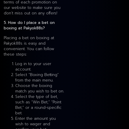
terms of each promotion on
our website to make sure you
don’t miss out on any offers!
5. How do I place a bet on
boxing at Pakyok88s?
Placing a bet on boxing at
Pakyok88s is easy and
convenient. You can follow
these steps:
Log in to your user
account.
Select “Boxing Betting”
from the main menu.
Choose the boxing
match you wish to bet on.
Select the type of bet,
such as “Win Bet,” “Point
Bet,” or a round-specific
bet.
Enter the amount you
wish to wager and