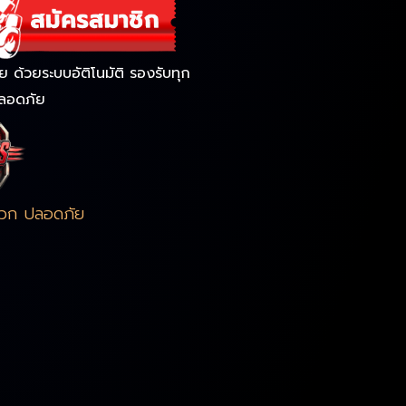
ด้วยระบบอัติโนมัติ รองรับทุก
ลอดภัย
ดวก ปลอดภัย