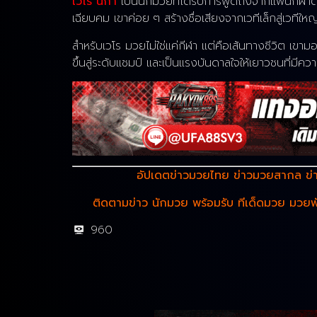
เวโร นิกา
เป็นนักมวยที่ได้รับการพูดถึงจากแฟนกีฬาต่อสู้
เฉียบคม เขาค่อย ๆ สร้างชื่อเสียงจากเวทีเล็กสู่เวทีใหญ
สำหรับเวโร มวยไม่ใช่แค่กีฬา แต่คือเส้นทางชีวิต เขา
ขึ้นสู่ระดับแชมป์ และเป็นแรงบันดาลใจให้เยาวชนที่มีคว
อัปเดตข่าวมวยไทย ข่าวมวยสากล ข่า
ติดตามข่าว
นักมวย
พร้อมรับ ทีเด็ดมวย มวย
960