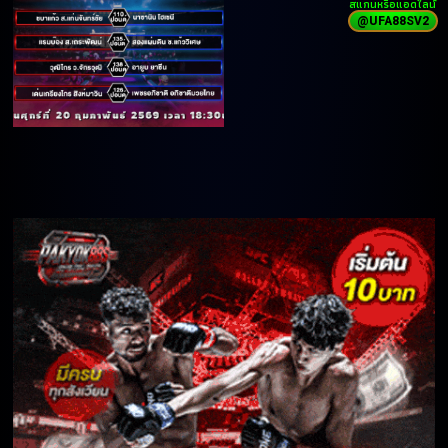
สแกนหรือแอดไลน์
@UFA88SV2