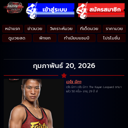
หน้าแรก
ข่าวมวย
วิเคราะห์มวย
ทีเด็ดมวย
ราคามวย
ดูมวยสด
พักยก
ทำเนียบแชมป์
โปรโมชั่น
กุมภาพันธ์ 20, 2026
เวโร นิกา
เวโร นิกา เวโร นิกา The Kayan Leopard ชกมา
แล้ว 50 ครั้ง+ อายุ 29 ปี ส่