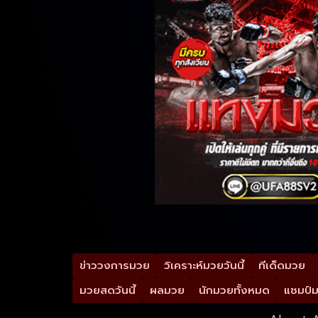
ข่าววงการมวย
วิเคราะห์มวยวันนี้
ทีเด็ดมวย
มวยสดวันนี้
ผลมวย
นักมวยทั้งหมด
แชมป์