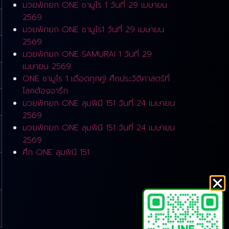
มวยพักยก ONE ซามูไร 1 วันที่ 29 เมษายน
2569
มวยพักยก ONE ซามูไร1 วันที่ 29 เมษายน
2569
มวยพักยก ONE SAMURAI 1 วันที่ 29
เมษายน 2569
ONE ซามูไร 1 เดือดทุกคู่! ศึกประวัติศาสตร์ที่
โลกต้องจารึก
มวยพักยก ONE ลุมพินี 151 วันที่ 24 เมษายน
2569
มวยพักยก ONE ลุมพินี 151 วันที่ 24 เมษายน
2569
ศึก ONE ลุมพินี 151