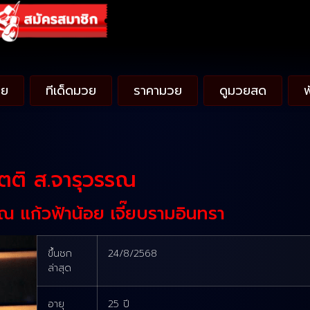
วย
ทีเด็ดมวย
ราคามวย
ดูมวยสด
ตติ ส.จารุวรรณ
ณ แก้วฟ้าน้อย เจี๊ยบรามอินทรา
ขึ้นชก
24/8/2568
ล่าสุด
อายุ
25 ปี