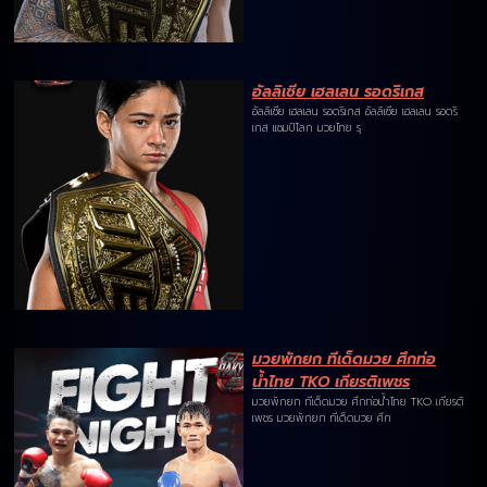
อัลลิเซีย เฮลเลน รอดริเกส
อัลลิเซีย เฮลเลน รอดริเกส อัลลิเซีย เฮลเลน รอดริ
เกส แชมป์โลก มวยไทย รุ
มวยพักยก ทีเด็ดมวย ศึกท่อ
น้ำไทย TKO เกียรติเพชร
มวยพักยก ทีเด็ดมวย ศึกท่อน้ำไทย TKO เกียรติ
เพชร มวยพักยก ทีเด็ดมวย ศึก