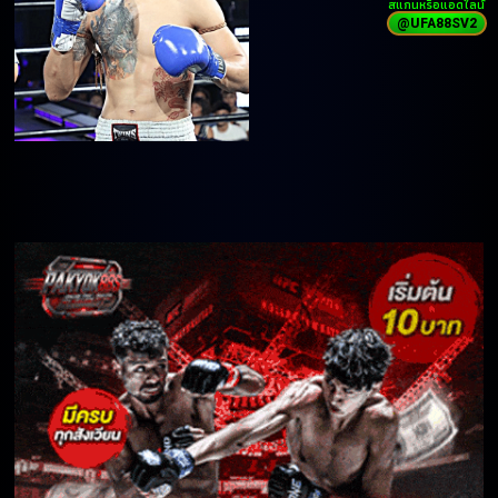
สแกนหรือแอดไลน์
@UFA88SV2