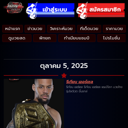
หน้าแรก
ข่าวมวย
วิเคราะห์มวย
ทีเด็ดมวย
ราคามวย
ดูมวยสด
พักยก
ทำเนียบแชมป์
โปรโมชั่น
ตุลาคม 5, 2025
รีเกียน เออร์เซล
รีเกียน เออร์เซล รีเกียน เออร์เซล แชมป์โลก มวยไทย
รุ่นไลต์เวต ขึ้นชกล่