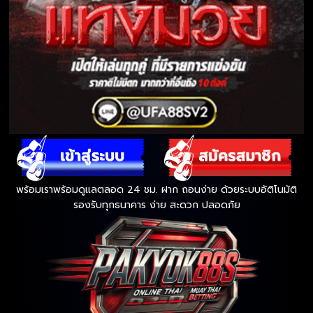
พร้อมเราพร้อมดูแลตลอด 24 ชม. ฝาก ถอนง่าย ด้วยระบบอัติโนมัติ
รองรับทุกธนาคาร ง่าย สะดวก ปลอดภัย