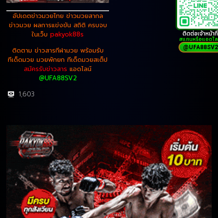
อัปเดตข่าวมวยไทย ข่าวมวยสากล
ข่าวมวย ผลการแข่งขัน สถิติ ครบจบ
ติดต่อเจ้าหน้าที่
ในเว็บ
pakyok88s
สแกนหรือแอดไล
@UFA88SV2
ติดตาม ข่าวสารกีฬามวย พร้อมรับ
ทีเด็ดมวย มวยพักยก ทีเด็ดมวยสเต็ป
สมัครรับข่าวสาร
แอดไลน์
@UFA88SV2
1,603