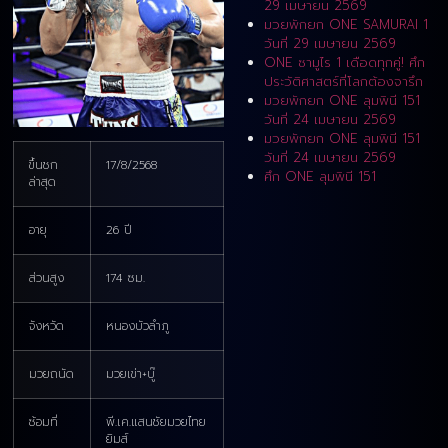
29 เมษายน 2569
มวยพักยก ONE SAMURAI 1
วันที่ 29 เมษายน 2569
ONE ซามูไร 1 เดือดทุกคู่! ศึก
ประวัติศาสตร์ที่โลกต้องจารึก
มวยพักยก ONE ลุมพินี 151
วันที่ 24 เมษายน 2569
มวยพักยก ONE ลุมพินี 151
วันที่ 24 เมษายน 2569
ขึ้นชก
17/8/2568
ศึก ONE ลุมพินี 151
ล่าสุด
อายุ
26 ปี
ส่วนสูง
174 ซม.
จังหวัด
หนองบัวลำภู
มวยถนัด
มวยเข่า+บู๊
ซ้อมที่
พี.เค.แสนชัยมวยไทย
ยิมส์