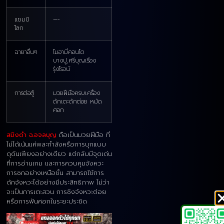
แชมป์
—-
โลก
ฉายาอื่นๆ
ไมอามี่คอนโด
บางปู,ศรีบุญเรือง
รุ่งโรจน์
การต่อสู้
มวยฝีมือครบเครื่อง
ดักเตะดักต่อย หมัด
ศอก
สมิงดำ ฉ.อจลบุญ
ถือเป็นมวยฝีมือ ที่
ไม่ได้เน้นแค่พละกำลังหรือการบุกแบบ
ดุดันเพียงอย่างเดียว แต่กลับมีจุดเด่น
ที่การอ่านเกม และการควบคุมจังหวะ
การชกอย่างเหนือชั้น สามารถใช้การ
ดักจังหวะได้อย่างมีประสิทธิภาพ ไม่ว่า
จะเป็นการเตะสวน การชิงจังหวะต่อย
หรือการฟันศอกในระยะประชิด