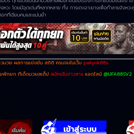
มตร ฤทธิเดชเป็นนักมวยสายฝีมือที่ขึ้นชื่อเรื่องการชกแบบมีชั้นเชิง เข
มีจังหวะ โดยมีจุดเด่นที่หลากหลาย ทั้ง การเตะเจาะยางเพื่อทำลายจังหวะคู
ศอกที่เฉียบคมและแม่นยำ
วมวย ผลการแข่งขัน สถิติ ครบจบในเว็บ
pakyok88s
วยพักยก ทีเด็ดมวยสเต็ป
สมัครรับข่าวสาร
แอดไลน์
@UFA88SV2