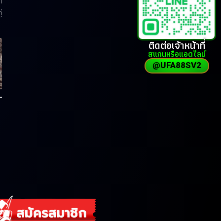
า
่
ติดต่อเจ้าหน้าที่
สแกนหรือแอดไลน์
@UFA88SV2