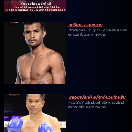
ฤทธิเดช ส.สมหมาย
ฤทธิเดช ส.สมหมาย ฤทธิเดช ส.สมหมาย ศิษย์เชฟ
บุญธรรม ขึ้นชกล่าสุด 3/9/256
พลอยอภิชาติ อภิชาติมวยไทยยิม
พลอยอภิชาติ อภิชาติมวยไทยยิม พลอยอภิชาติ
อภิชาติมวยไทยยิม สจ.โต้งปราจี