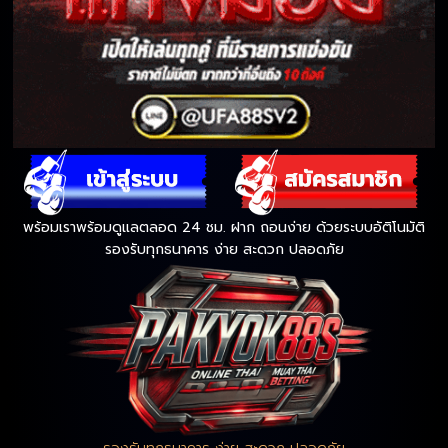
พร้อมเราพร้อมดูแลตลอด 24 ชม. ฝาก ถอนง่าย ด้วยระบบอัติโนมัติ
รองรับทุกธนาคาร ง่าย สะดวก ปลอดภัย