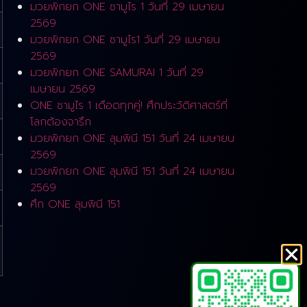
มวยพักยก ONE ซามูไร 1 วันที่ 29 เมษายน
2569
มวยพักยก ONE ซามูไร1 วันที่ 29 เมษายน
2569
มวยพักยก ONE SAMURAI 1 วันที่ 29
เมษายน 2569
ONE ซามูไร 1 เดือดทุกคู่! ศึกประวัติศาสตร์ที่
โลกต้องจารึก
มวยพักยก ONE ลุมพินี 151 วันที่ 24 เมษายน
2569
มวยพักยก ONE ลุมพินี 151 วันที่ 24 เมษายน
2569
ศึก ONE ลุมพินี 151