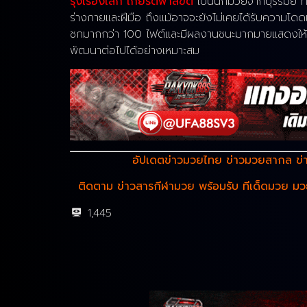
รุ่งเรืองเล็ก เกียรติฟ้าลิขิต
เป็นนักมวยจากบุรีรัมย์ ท
ร่างกายและฝีมือ ถึงแม้อาจจะยังไม่เคยได้รับความโด
ชกมากกว่า 100 ไฟต์และมีผลงานชนะมากมายแสดงให้เห็น
พัฒนาต่อไปได้อย่างเหมาะสม
อัปเดตข่าวมวยไทย ข่าวมวยสากล ข่า
ติดตาม ข่าวสารกีฬามวย พร้อมรับ ทีเด็ดมวย ม
1,445