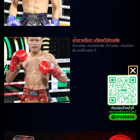
น้ำตาเดือด เกียรติฉัตรชัย
น้ำตาเดือด เกียรติฉัตรชัย น้ำตาเดือด เกียรติฉัตร
ชัย สจ.เปี๊ยกอุทัย ขึ้
ติดต่อเจ้าหน้าที่
สแกนหรือแอดไลน์
@UFA88SV2