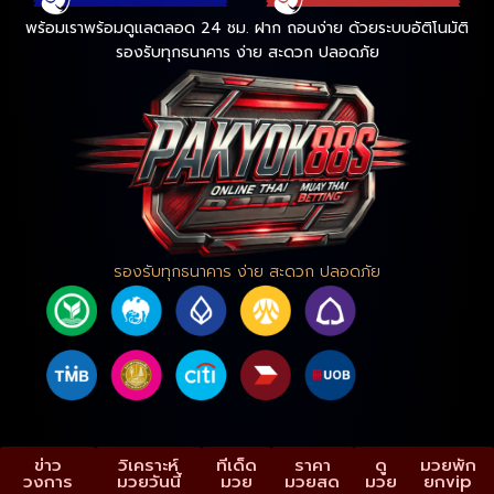
พร้อมเราพร้อมดูแลตลอด 24 ชม. ฝาก ถอนง่าย ด้วยระบบอัติโนมัติ
รองรับทุกธนาคาร ง่าย สะดวก ปลอดภัย
รองรับทุกธนาคาร ง่าย สะดวก ปลอดภัย
ข่าว
วิเคราะห์
ทีเด็ด
ราคา
ดู
มวยพัก
วงการ
มวยวันนี้
มวย
มวยสด
มวย
ยกvip