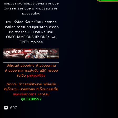
ผลมวยล่าสุด ผลมวยเมื่อคืน ราคามวย
วิเคราะห์ ราคามวย ราคามวยสด ราคา
มวยออนไลน์
มวย ทั่วโลก ทั้งมวยไทย มวยสากล
มวยโลก การแข่งขันทุกประเภท ตาราง
ชก ตารางคะแนนมวย ผล มวย
ONECHAMPIONSHIP ONEลุมพินี
ONELumpinee
อัปเดตข่าวมวยไทย ข่าวมวยสากล
ข่าวมวย
ผลการแข่งขัน สถิติ ครบจบ
ในเว็บ
pakyok88s
ติดตาม ข่าวสารกีฬามวย พร้อมรับ
ทีเด็ดมวย มวยพักยก ทีเด็ดมวยสเต็ป
สมัครรับข่าวสาร
แอดไลน์
@UFA88SV2
607