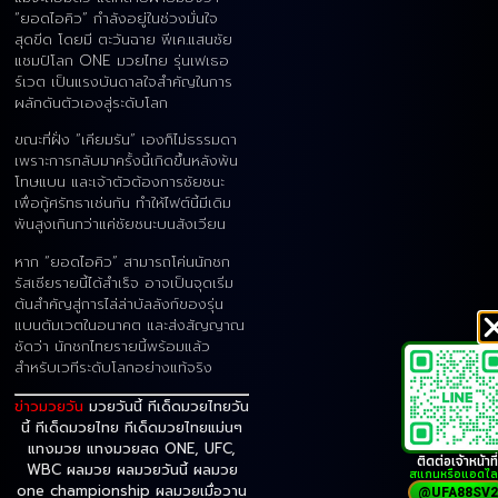
“ยอดไอคิว” กำลังอยู่ในช่วงมั่นใจ
สุดขีด โดยมี ตะวันฉาย พีเค.แสนชัย
แชมป์โลก ONE มวยไทย รุ่นเฟเธอ
ร์เวต เป็นแรงบันดาลใจสำคัญในการ
ผลักดันตัวเองสู่ระดับโลก
ขณะที่ฝั่ง “เคียมรัน” เองก็ไม่ธรรมดา
เพราะการกลับมาครั้งนี้เกิดขึ้นหลังพ้น
โทษแบน และเจ้าตัวต้องการชัยชนะ
เพื่อกู้ศรัทธาเช่นกัน ทำให้ไฟต์นี้มีเดิม
พันสูงเกินกว่าแค่ชัยชนะบนสังเวียน
หาก “ยอดไอคิว” สามารถโค่นนักชก
รัสเซียรายนี้ได้สำเร็จ อาจเป็นจุดเริ่ม
ต้นสำคัญสู่การไล่ล่าบัลลังก์ของรุ่น
แบนตัมเวตในอนาคต และส่งสัญญาณ
ชัดว่า นักชกไทยรายนี้พร้อมแล้ว
สำหรับเวทีระดับโลกอย่างแท้จริง
ข่าวมวยวัน
มวยวันนี้ ทีเด็ดมวยไทยวัน
นี้ ทีเด็ดมวยไทย ทีเด็ดมวยไทยแม่นๆ
แทงมวย แทงมวยสด ONE, UFC,
ติดต่อเจ้าหน้าที่
WBC ผลมวย ผลมวยวันนี้ ผลมวย
สแกนหรือแอดไล
one championship ผลมวยเมื่อวาน
@UFA88SV2