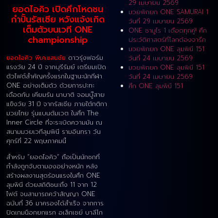
29 เมษายน 2569
ยอดไอคิว เปิดศึกโหดชน
มวยพักยก ONE SAMURAI 1
กำปั้นรัสเซีย หวังแจ้งเกิด
วันที่ 29 เมษายน 2569
เต็มตัวบนเวที ONE
ONE ซามูไร 1 เดือดทุกคู่! ศึก
championship
ประวัติศาสตร์ที่โลกต้องจารึก
มวยพักยก ONE ลุมพินี 151
ยอดไอคิว พีเค.แสนชัย
ดาวรุ่งฟอร์ม
วันที่ 24 เมษายน 2569
แรงวัย 24 ปี จากบุรีรัมย์ เตรียมเปิด
มวยพักยก ONE ลุมพินี 151
ตัวไฟต์สำคัญครั้งแรกในฐานะนักกีฬา
วันที่ 24 เมษายน 2569
ONE อย่างเต็มตัว ด้วยการปะทะ
ศึก ONE ลุมพินี 151
เดือดกับ เคียมรัน นาบาติ จอมบู๊สาย
แข็งวัย 31 ปี จากรัสเซีย ภายใต้กติกา
มวยไทย รุ่นแบนตัมเวต ในศึก The
Inner Circle ที่จะระเบิดความมัน ณ
สนามมวยเวทีลุมพินี รามอินทรา วัน
ศุกร์ที่ 22 พฤษภาคมนี้
สำหรับ “ยอดไอคิว” ถือเป็นนักชกที่
กำลังถูกจับตามองอย่างหนัก หลัง
สร้างผลงานสุดร้อนแรงในศึก ONE
ลุมพินี ด้วยสถิติชนะถึง 11 จาก 12
ไฟต์ จนสามารถคว้าสัญญา ONE
ฉบับที่ 36 มาครองได้สำเร็จ จากการ
ปิดเกมน็อกยกแรก อเล็กเซย์ บาลีโก