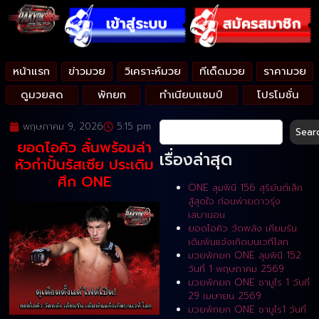
หน้าแรก
ข่าวมวย
วิเคราะห์มวย
ทีเด็ดมวย
ราคามวย
ดูมวยสด
พักยก
ทำเนียบแชมป์
โปรโมชั่น
พฤษภาคม 9, 2026
5:15 pm
Sear
ยอดไอคิว ลั่นพร้อมล่า
เรื่องล่าสุด
หัวกำปั้นรัสเซีย ประเดิม
ศึก ONE
ONE ลุมพินี 156 สุริยันต์เล็ก
สู้สุดใจ ก่อนพ่ายดาวรุ่ง
เลบานอน
ยอดไอคิว วัดพลัง เคียมรัน
เดิมพันแจ้งเกิดบนเวทีโลก
มวยพักยก ONE ลุมพินี 152
วันที่ 1 พฤษภาคม 2569
มวยพักยก ONE ซามูไร 1 วันที่
29 เมษายน 2569
มวยพักยก ONE ซามูไร1 วันที่