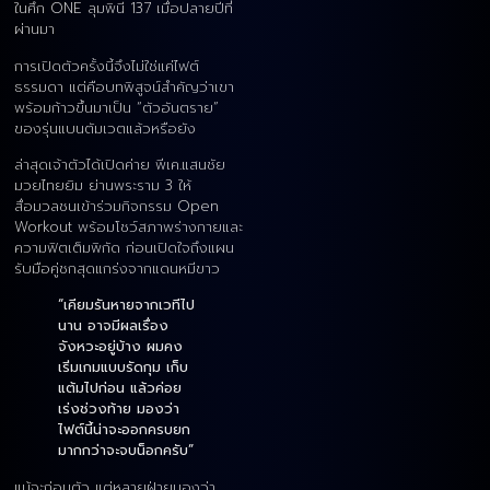
ในศึก ONE ลุมพินี 137 เมื่อปลายปีที่
ผ่านมา
การเปิดตัวครั้งนี้จึงไม่ใช่แค่ไฟต์
ธรรมดา แต่คือบทพิสูจน์สำคัญว่าเขา
พร้อมก้าวขึ้นมาเป็น “ตัวอันตราย”
ของรุ่นแบนตัมเวตแล้วหรือยัง
ล่าสุดเจ้าตัวได้เปิดค่าย พีเค.แสนชัย
มวยไทยยิม ย่านพระราม 3 ให้
สื่อมวลชนเข้าร่วมกิจกรรม Open
Workout พร้อมโชว์สภาพร่างกายและ
ความฟิตเต็มพิกัด ก่อนเปิดใจถึงแผน
รับมือคู่ชกสุดแกร่งจากแดนหมีขาว
“เคียมรันหายจากเวทีไป
นาน อาจมีผลเรื่อง
จังหวะอยู่บ้าง ผมคง
เริ่มเกมแบบรัดกุม เก็บ
แต้มไปก่อน แล้วค่อย
เร่งช่วงท้าย มองว่า
ไฟต์นี้น่าจะออกครบยก
มากกว่าจะจบน็อกครับ”
แม้จะถ่อมตัว แต่หลายฝ่ายมองว่า