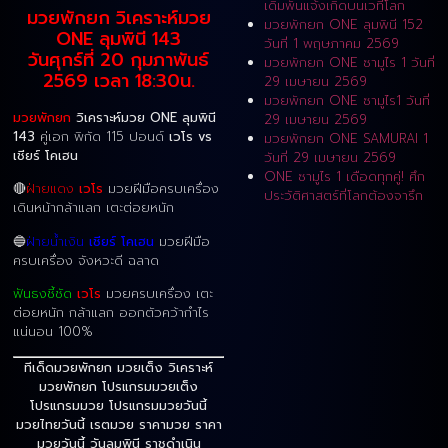
เดิมพันแจ้งเกิดบนเวทีโลก
มวยพักยก วิเคราะห์มวย
มวยพักยก ONE ลุมพินี 152
ONE ลุมพินี 143
วันที่ 1 พฤษภาคม 2569
วันศุกร์ที่ 20 กุมภาพันธ์
มวยพักยก ONE ซามูไร 1 วันที่
2569 เวลา 18:30น.
29 เมษายน 2569
มวยพักยก ONE ซามูไร1 วันที่
มวยพักยก
วิเคราะห์มวย ONE ลุมพินี
29 เมษายน 2569
143
คู่เอก พิกัด 115 ปอนด์
เวโร vs
มวยพักยก ONE SAMURAI 1
เชียร์ โคเฮน
วันที่ 29 เมษายน 2569
ONE ซามูไร 1 เดือดทุกคู่! ศึก
🔴
ฝ่ายแดง
เวโร
มวยฝีมือครบเครื่อง
ประวัติศาสตร์ที่โลกต้องจารึก
เดินหน้ากล้าแลก เตะต่อยหนัก
🔵
ฝ่ายน้ำเงิน
เชียร์ โคเฮน
มวยฝีมือ
ครบเครื่อง จังหวะดี ฉลาด
ฟันธงชี้ชัด
เวโร
มวยครบเครื่อง เตะ
ต่อยหนัก กล้าแลก ออกตัวคว้ากำไร
แน่นอน 100%
ทีเด็ดมวยพักยก มวยเต็ง วิเคราะห์
มวยพักยก โปรแกรมมวยเต็ง
โปรแกรมมวย โปรแกรมมวยวันนี้
มวยไทยวันนี้ เรตมวย ราคามวย ราคา
มวยวันนี้ วันลุมพินี ราชดำเนิน