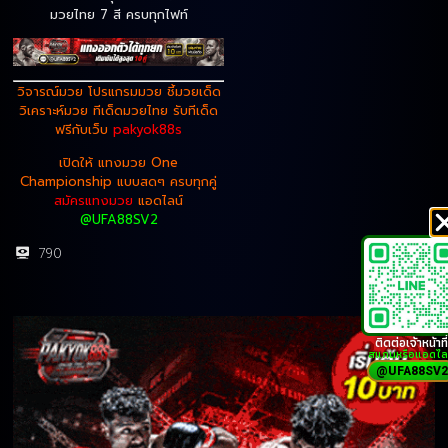
มวยไทย 7 สี ครบทุกไฟท์
วิจารณ์มวย โปรแกรมมวย ชี้มวยเด็ด
วิเคราะห์มวย
ทีเด็ดมวยไทย รับทีเด็ด
ฟรีกับเว็บ
pakyok88s
เปิดให้ แทงมวย One
Championship แบบสดๆ ครบทุกคู่
สมัครแทงมวย
แอดไลน์
@UFA88SV2
790
ติดต่อเจ้าหน้าที่
สแกนหรือแอดไล
@UFA88SV2