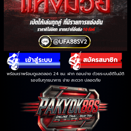
พร้อมเราพร้อมดูแลตลอด 24 ชม. ฝาก ถอนง่าย ด้วยระบบอัติโนมัติ
รองรับทุกธนาคาร ง่าย สะดวก ปลอดภัย