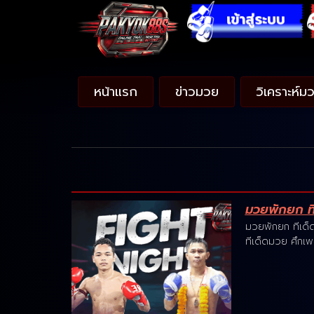
หน้าแรก
ข่าวมวย
วิเคราะห์ม
มวยพักยก ที
มวยพักยก ทีเด็
ทีเด็ดมวย ศึกเพช