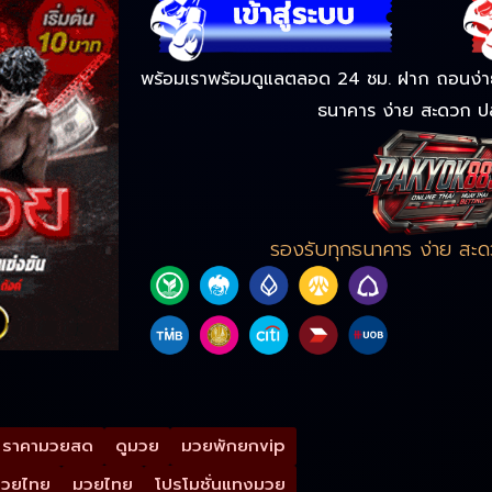
พร้อมเราพร้อมดูแลตลอด 24 ชม. ฝาก ถอนง่าย 
ธนาคาร ง่าย สะดวก ป
รองรับทุกธนาคาร ง่าย สะ
ราคามวยสด
ดูมวย
มวยพักยกvip
มวยไทย
มวยไทย
โปรโมชั่นแทงมวย