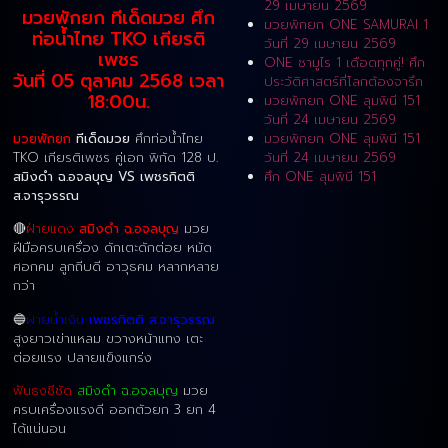
29 เมษายน 2569
มวยพักยก ทีเด็ดมวย ศึก
มวยพักยก ONE SAMURAI 1
ท่อน้ำไทย TKO เกียรติ
วันที่ 29 เมษายน 2569
เพชร
ONE ซามูไร 1 เดือดทุกคู่! ศึก
วันที่ 05 ตุลาคม 2568 เวลา
ประวัติศาสตร์ที่โลกต้องจารึก
18:00น.
มวยพักยก ONE ลุมพินี 151
วันที่ 24 เมษายน 2569
มวยพักยก
ทีเด็ดมวย
ศึกท่อน้ำไทย
มวยพักยก ONE ลุมพินี 151
TKO เกียรติเพชร คู่เอก พิกัด 128 ป.
วันที่ 24 เมษายน 2569
สมิงดำ ฉ.อจลบุญ VS เพชรกิตติ
ศึก ONE ลุมพินี 151
ส.จารุวรรณ
🔴
ฝ่ายแดง
สมิงดำ ฉ.อจลบุญ
มวย
ฝีมือครบเครื่อง ดักเตะดักต่อย หมัด
ศอกคม ลูกถีบดี อาวุธคม หลากหลาย
กว่า
🔵
ฝ่ายน้ำเงิน
เพชรกิตติ ส.จารุวรรณ
สูงยาวเข่าแหลม ขวางหน้าแทง เตะ
ต่อยแรง ปลายแข็งแกร่ง
ฟันธงชีชัด
สมิงดำ ฉ.อจลบุญ
มวย
ครบเครื่องแรงดี ออกตัวยก 3 ยก 4
ได้แน่นอน