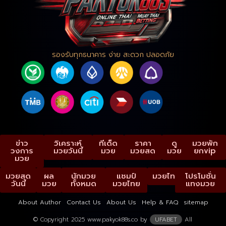
รองรับทุกธนาคาร ง่าย สะดวก ปลอดภัย
ข่าว
วิเคราะห์
ทีเด็ด
ราคา
ดู
มวยพัก
วงการ
มวยวันนี้
มวย
มวยสด
มวย
ยกvip
มวย
มวยสด
ผล
นักมวย
แชมป์
มวยไทย
โปรโมชั่น
วันนี้
มวย
ทั้งหมด
มวยไทย
แทงมวย
About Author
Contact Us
About Us
Help & FAQ
sitemap
© Copyright 2025 www.pakyok88s.co by
UFABET
All