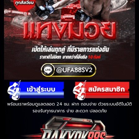
พร้อมเราพร้อมดูแลตลอด 24 ชม. ฝาก ถอนง่าย ด้วยระบบอัติโนมัติ
รองรับทุกธนาคาร ง่าย สะดวก ปลอดภัย