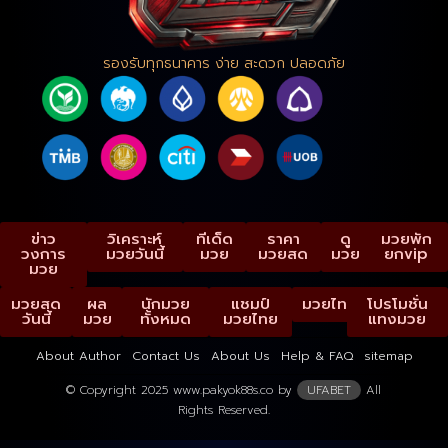
รองรับทุกธนาคาร ง่าย สะดวก ปลอดภัย
ข่าว
วิเคราะห์
ทีเด็ด
ราคา
ดู
มวยพัก
วงการ
มวยวันนี้
มวย
มวยสด
มวย
ยกvip
มวย
มวยสด
ผล
นักมวย
แชมป์
มวยไทย
โปรโมชั่น
วันนี้
มวย
ทั้งหมด
มวยไทย
แทงมวย
About Author
Contact Us
About Us
Help & FAQ
sitemap
© Copyright 2025 www.pakyok88s.co by
UFABET
All
Rights Reserved.