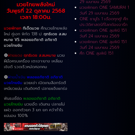
29 เมษายน 2569
มวยไทยพลังใหม่
มวยพักยก ONE SAMURAI 1
วันพุธที่ 22 ตุลาคม 2568
วันที่ 29 เมษายน 2569
เวลา 18:00น.
ONE ซามูไร 1 เดือดทุกคู่! ศึก
ประวัติศาสตร์ที่โลกต้องจารึก
มวยพักยก
ทีเด็ดมวย
ศึกมวยไทยพลัง
มวยพักยก ONE ลุมพินี 151
ใหม่ คู่เอก พิกัด 138 ป.
ฤทธิเดช ส.สม
วันที่ 24 เมษายน 2569
หมาย VS พลอยอภิชาติ อภิชาติ
มวยพักยก ONE ลุมพินี 151
มวยไทยยิม
วันที่ 24 เมษายน 2569
ศึก ONE ลุมพินี 151
🔴
ฝ่ายแดง
ฤทธิเดช ส.สมหมาย
มวย
ฝีมือครบเครื่อง เตะเจาะยาง เหลี่ยม
เชิงดี รวดเร็วหมัดศอกคม
🔵
ฝ่ายน้ำเงิน
พลอยอภิชาติ อภิชาติ
มวยไทยยิม
มวยเข่า เปิดเกมล็อกรัดตี
เหนียวแน่น เดินติดๆดี ปลายแข็งแกร่ง
ฟันธงชี้ชัด
พลอยอภิชาติ อภิชาติ
มวยไทยยิม
มวยอึด เดินทน ปลายไม่
แผ่ว ออกตัวยก 3 ยก ยก คว้ากำไร
แน่นอน 100%