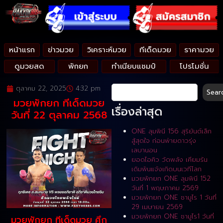
หน้าแรก
ข่าวมวย
วิเคราะห์มวย
ทีเด็ดมวย
ราคามวย
ดูมวยสด
พักยก
ทำเนียบแชมป์
โปรโมชั่น
ตุลาคม 22, 2025
4:32 pm
Sear
มวยพักยก ทีเด็ดมวย
เรื่องล่าสุด
วันที่ 22 ตุลาคม 2568
ONE ลุมพินี 156 สุริยันต์เล็ก
สู้สุดใจ ก่อนพ่ายดาวรุ่ง
เลบานอน
ยอดไอคิว วัดพลัง เคียมรัน
เดิมพันแจ้งเกิดบนเวทีโลก
มวยพักยก ONE ลุมพินี 152
วันที่ 1 พฤษภาคม 2569
มวยพักยก ONE ซามูไร 1 วันที่
29 เมษายน 2569
มวยพักยก ONE ซามูไร1 วันที่
มวยพักยก ทีเด็ดมวย ศึก