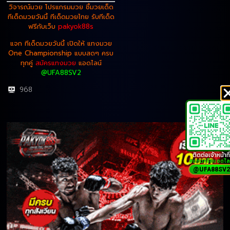
วิจารณ์มวย โปรแกรมมวย ชี้มวยเด็ด
ทีเด็ดมวยวันนี้ ทีเด็ดมวยไทย รับทีเด็ด
ฟรีกับเว็บ
pakyok88s
แจก ทีเด็ดมวยวันนี้ เปิดให้ แทงมวย
One Championship แบบสดๆ ครบ
ทุกคู่
สมัครแทงมวย
แอดไลน์
@UFA88SV2
968
ติดต่อเจ้าหน้าที่
สแกนหรือแอดไล
@UFA88SV2