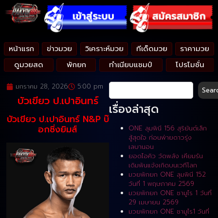
หน้าแรก
ข่าวมวย
วิเคราะห์มวย
ทีเด็ดมวย
ราคามวย
ดูมวยสด
พักยก
ทำเนียบแชมป์
โปรโมชั่น
มกราคม 28, 2026
5:00 pm
Sear
บัวเขียว ป.เปาอินทร์
เรื่องล่าสุด
บัวเขียว ป.เปาอินทร์ N&P บ๊
อกซิ่งยิมส์
ONE ลุมพินี 156 สุริยันต์เล็ก
สู้สุดใจ ก่อนพ่ายดาวรุ่ง
เลบานอน
ยอดไอคิว วัดพลัง เคียมรัน
เดิมพันแจ้งเกิดบนเวทีโลก
มวยพักยก ONE ลุมพินี 152
วันที่ 1 พฤษภาคม 2569
มวยพักยก ONE ซามูไร 1 วันที่
29 เมษายน 2569
มวยพักยก ONE ซามูไร1 วันที่