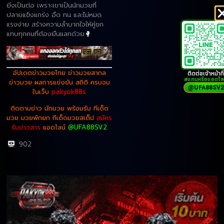
ยิ่งเป็นต่อ เพราะเขาเป็นนักมวยที่
ปลายแข็งแกร่ง อึด ทน และไม่หมด
แรงง่าย สร้างความลำบากใจให้คู่ชก
แทบทุกคนที่ต้องยืนแลกด้วย🥊
ติดต่อเจ้าหน้าที่
อัปเดตข่าวมวยไทย ข่าวมวยสากล
สแกนหรือแอดไล
ข่าวมวย ผลการแข่งขัน สถิติ ครบจบ
@UFA88SV2
ในเว็บ
pakyok88s
ติดตามข่าว
นักมวย
พร้อมรับ ทีเด็ด
มวย มวยพักยก ทีเด็ดมวยสเต็ป
สมัคร
รับข่าวสาร
แอดไลน์
@UFA88SV2
902