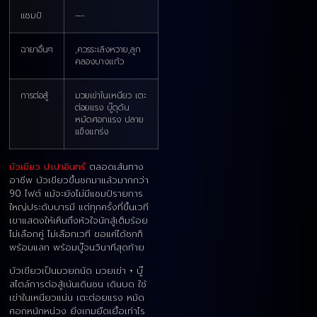
แชมป์
—-
ฉายาอื่นๆ
,ควรระเลิงหวาย,ลูก
คลองบางแก้ว
การต่อสู้
มวยเข่าในเหนียว เตะ
ต่อยแรง บู๊ดุดัน
หมัดศอกแรง ปลาย
แข็งแกร่ง
บัวเขียว ป.เปาอินทร์
ตลอดเส้นทาง
อาชีพ บัวเขียวขึ้นชกมาแล้วมากกว่า
90 ไฟต์ แม้จะยังไม่มีแชมป์รายการ
ใหญ่ประดับบารมี แต่ทุกครั้งที่ขึ้นเวที
เขาแสดงให้เห็นถึงหัวใจนักสู้เต็มร้อย
ไม่เลือกคู่ ไม่เลือกเวที ขอแค่ได้ชกก็
พร้อมแลก พร้อมบู๊จนวินาทีสุดท้าย
บัวเขียวเป็นมวยถนัด มวยเข่า + บู๊
สไตล์การต่อสู้เน้นเดินชน เดินบด ใช้
เข่าในเหนียวแน่น เตะต่อยแรง หมัด
ศอกหนักหน่วง ยิ่งเกมยืดเยื้อเท่าไร