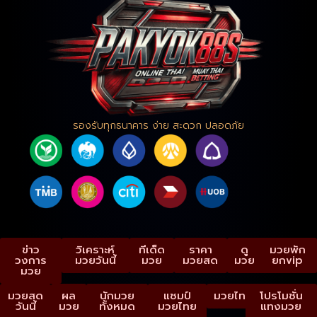
รองรับทุกธนาคาร ง่าย สะดวก ปลอดภัย
ข่าว
วิเคราะห์
ทีเด็ด
ราคา
ดู
มวยพัก
วงการ
มวยวันนี้
มวย
มวยสด
มวย
ยกvip
มวย
มวยสด
ผล
นักมวย
แชมป์
มวยไทย
โปรโมชั่น
วันนี้
มวย
ทั้งหมด
มวยไทย
แทงมวย