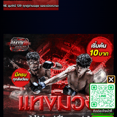
ติดต่อเจ้าหน้าที่
สแกนหรือแอดไลน์