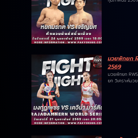
กุมภาพันธ์ 256
มวยพักยก RW
2569
มวยพักยก RWS ว
ยก วิเคราะห์ม