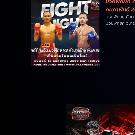
มวยพักยก ศ
กุมภาพันธ์ 
มวยพักยก ศึกมว
มวยพักยก วิเครา