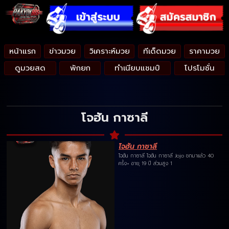
หน้าแรก
ข่าวมวย
วิเคราะห์มวย
ทีเด็ดมวย
ราคามวย
ดูมวยสด
พักยก
ทำเนียบแชมป์
โปรโมชั่น
โจฮัน กาซาลี
โจฮัน กาซาลี
โจฮัน กาซาลี โจฮัน กาซาลี Jojo ชกมาแล้ว 40
ครั้ง+ อายุ 19 ปี ส่วนสูง 1