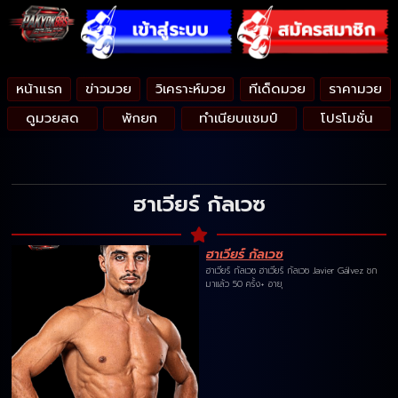
หน้าแรก
ข่าวมวย
วิเคราะห์มวย
ทีเด็ดมวย
ราคามวย
ดูมวยสด
พักยก
ทำเนียบแชมป์
โปรโมชั่น
ฮาเวียร์ กัลเวซ
ฮาเวียร์ กัลเวซ
ฮาเวียร์ กัลเวซ ฮาเวียร์ กัลเวซ Javier Gálvez ชก
มาแล้ว 50 ครั้ง+ อายุ