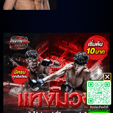
ติดต่อเจ้าหน้าที่
สแกนหรือแอดไลน์