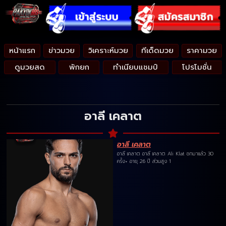
หน้าแรก
ข่าวมวย
วิเคราะห์มวย
ทีเด็ดมวย
ราคามวย
ดูมวยสด
พักยก
ทำเนียบแชมป์
โปรโมชั่น
อาลี เคลาต
อาลี เคลาต
อาลี เคลาต อาลี เคลาต Ali Klat ชกมาแล้ว 30
ครั้ง+ อายุ 26 ปี ส่วนสูง 1