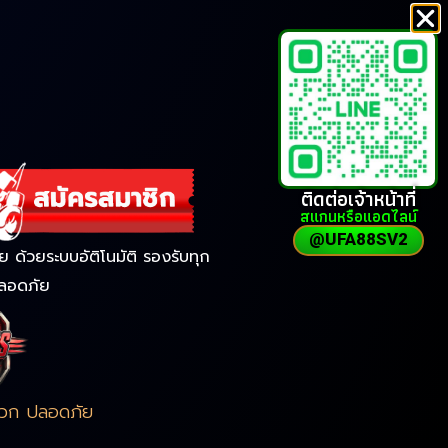
ติดต่อเจ้าหน้าที่
สแกนหรือแอดไลน์
@UFA88SV2
ด้วยระบบอัติโนมัติ รองรับทุก
ลอดภัย
ดวก ปลอดภัย