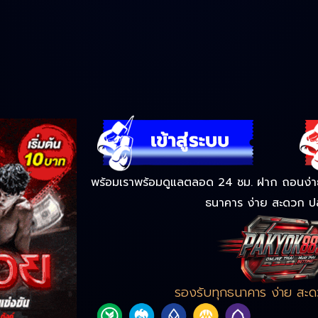
พร้อมเราพร้อมดูแลตลอด 24 ชม. ฝาก ถอนง่าย 
ธนาคาร ง่าย สะดวก ป
รองรับทุกธนาคาร ง่าย สะ