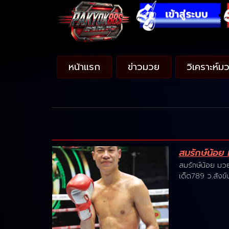
หน้าแรก
ข่าวมวย
วิเคราะห์ม
สมรักษ์น้อย
สมรักษ์น้อย มว
เด็ด789 ว.สังข์ป