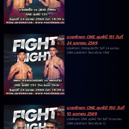
มวยพักยก ONE ลุมพินี 151 วันที่
24 เมษายน 2569
มวยพักยก ONEลุมพินี151 วันที่ 24 เมษายน
2569 มวยพักยก วิเคราะห์มวย ONE
มวยพักยก ONE ลุมพินี 150 วันที่
10 เมษายน 2569
มวยพักยก ONE ลุมพินี 150 วันที่ 10 เมษายน
2569 มวยพักยก วิเคราะห์มวย O