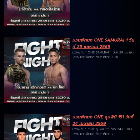
มวยพักยก ONE SAMURAI 1 วัน
ที่ 29 เมษายน 2569
มวยพักยก ONE SAMURAI 1 วันที่ 29 เมษายน
2569 มวยพักยก วิเคราะห์มวย ONE
มวยพักยก ONE ลุมพินี 151 วันที่
24 เมษายน 2569
มวยพักยก ONE ลุมพินี 151 วันที่ 24 เมษายน
2569 มวยพักยก วิเคราะห์มวย O