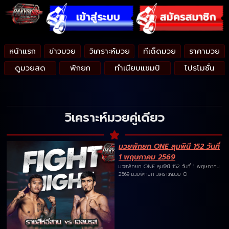
หน้าแรก
ข่าวมวย
วิเคราะห์มวย
ทีเด็ดมวย
ราคามวย
ดูมวยสด
พักยก
ทำเนียบแชมป์
โปรโมชั่น
วิเคราะห์มวยคู่เดียว
มวยพักยก ONE ลุมพินี 152 วันที่
1 พฤษภาคม 2569
มวยพักยก ONE ลุมพินี 152 วันที่ 1 พฤษภาคม
2569 มวยพักยก วิเคราะห์มวย O