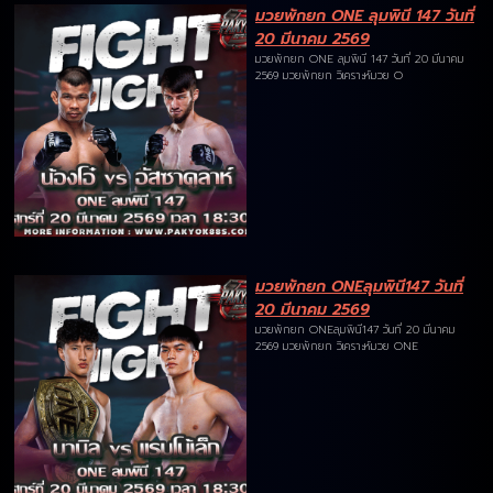
มวยพักยก ONE ลุมพินี 147 วันที่
20 มีนาคม 2569
มวยพักยก ONE ลุมพินี 147 วันที่ 20 มีนาคม
2569 มวยพักยก วิเคราะห์มวย O
มวยพักยก ONEลุมพินี147 วันที่
20 มีนาคม 2569
มวยพักยก ONEลุมพินี147 วันที่ 20 มีนาคม
2569 มวยพักยก วิเคราะห์มวย ONE