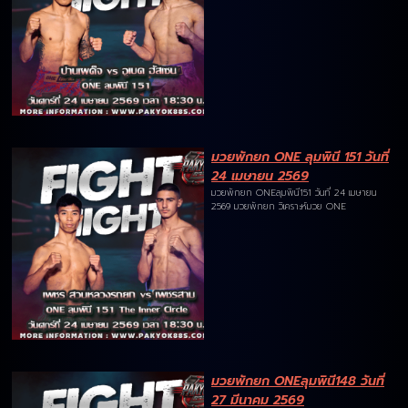
มวยพักยก ONE ลุมพินี 151 วันที่
24 เมษายน 2569
มวยพักยก ONEลุมพินี151 วันที่ 24 เมษายน
2569 มวยพักยก วิเคราะห์มวย ONE
มวยพักยก ONEลุมพินี148 วันที่
27 มีนาคม 2569