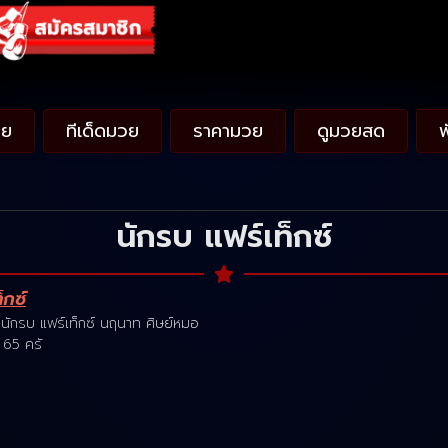
วย
ทีเด็ดมวย
ราคามวย
ดูมวยสด
นักรบ แฟร์เท็กซ์
็กซ์
์ นักรบ แฟร์เท็กซ์ นฤนาท ศิษย์หมอ
 65 ครั