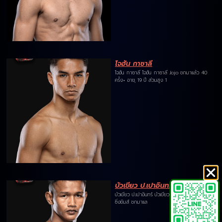
โจฮัน กาซาลี
โจฮัน กาซาลี โจฮัน กาซาลี Jojo ชกมาแล้ว 40
ครั้ง+ อายุ 19 ปี ส่วนสูง 1
บัวเขียว ป.เปาอินทร์
บัวเขียว ป.เปาอินทร์ บัวเขียว ป.เปาอินทร์ N&P บ๊อก
ซิ่งยิมส์ ชกมาแล