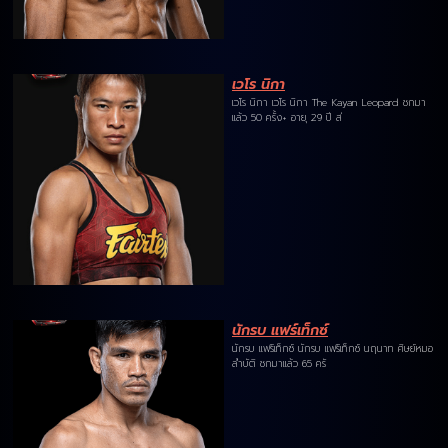
เวโร นิกา
เวโร นิกา เวโร นิกา The Kayan Leopard ชกมา
แล้ว 50 ครั้ง+ อายุ 29 ปี ส่
นักรบ แฟร์เท็กซ์
นักรบ แฟร์เท็กซ์ นักรบ แฟร์เท็กซ์ นฤนาท ศิษย์หมอ
ลำบัติ ชกมาแล้ว 65 ครั