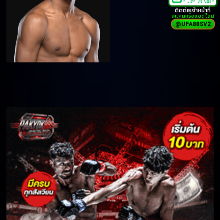
ติดต่อเจ้าหน้าที่
สแกนหรือแอดไลน์
@UFA88SV2