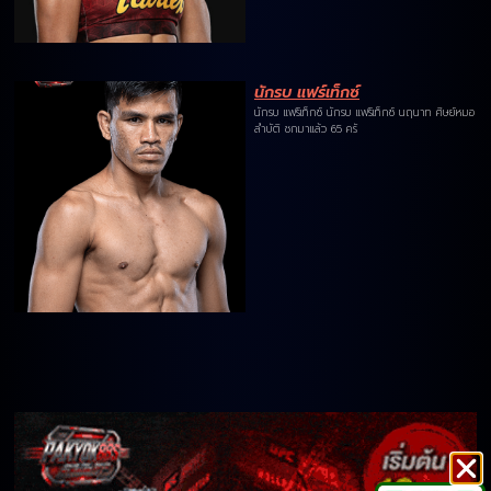
นักรบ แฟร์เท็กซ์
นักรบ แฟร์เท็กซ์ นักรบ แฟร์เท็กซ์ นฤนาท ศิษย์หมอ
ลำบัติ ชกมาแล้ว 65 ครั