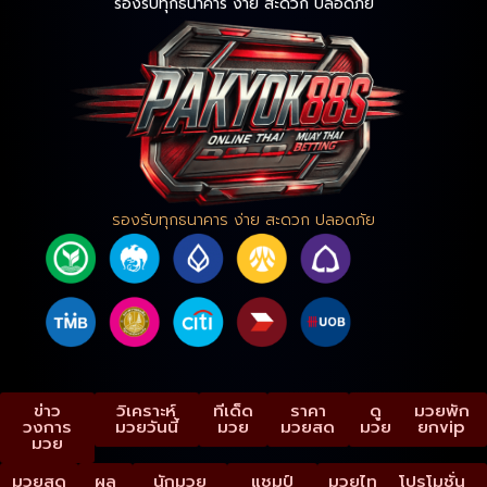
รองรับทุกธนาคาร ง่าย สะดวก ปลอดภัย
รองรับทุกธนาคาร ง่าย สะดวก ปลอดภัย
ข่าว
วิเคราะห์
ทีเด็ด
ราคา
ดู
มวยพัก
วงการ
มวยวันนี้
มวย
มวยสด
มวย
ยกvip
มวย
มวยสด
ผล
นักมวย
แชมป์
มวยไทย
โปรโมชั่น