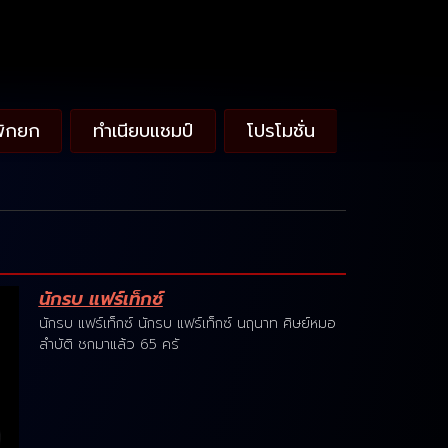
พักยก
ทำเนียบแชมป์
โปรโมชั่น
นักรบ แฟร์เท็กซ์
นักรบ แฟร์เท็กซ์ นักรบ แฟร์เท็กซ์ นฤนาท ศิษย์หมอ
ลำบัติ ชกมาแล้ว 65 ครั