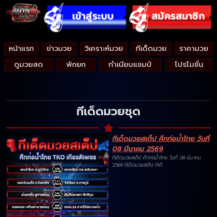
หน้าแรก
ข่าวมวย
วิเคราะห์มวย
ทีเด็ดมวย
ราคามวย
ดูมวยสด
พักยก
ทำเนียบแชมป์
โปรโมชั่น
ทีเด็ดมวยชุด
ทีเด็ดมวยสเต็ป ศึกท่อน้ำไทย วันที่
08 มีนาคม 2569
ทีเด็ดมวยสเต็ป ศึกท่อน้ำไทย วันที่ 08 มีนาคม
2569 ทีเด็ดมวยสเต็ป ทีเด็