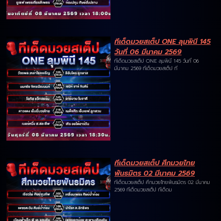
ทีเด็ดมวยสเต็ป ONE ลุมพินี 145
วันที่ 06 มีนาคม 2569
ทีเด็ดมวยสเต็ป ONE ลุมพินี 145 วันที่ 06
มีนาคม 2569 ทีเด็ดมวยสเต็ป ที
ทีเด็ดมวยสเต็ป ศึกมวยไทย
พันธมิตร 02 มีนาคม 2569
ทีเด็ดมวยสเต็ป ศึกมวยไทยพันธมิตร 02 มีนาคม
2569 ทีเด็ดมวยสเต็ป ทีเด็ดม