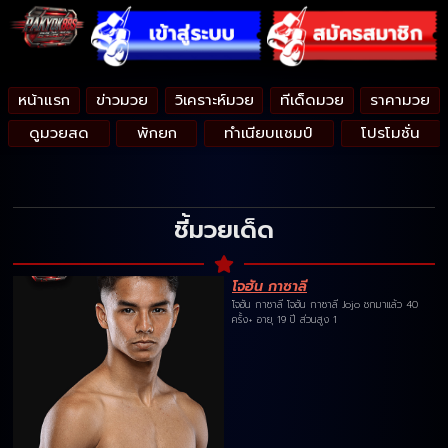
หน้าแรก
ข่าวมวย
วิเคราะห์มวย
ทีเด็ดมวย
ราคามวย
ดูมวยสด
พักยก
ทำเนียบแชมป์
โปรโมชั่น
ชี้มวยเด็ด
โจฮัน กาซาลี
โจฮัน กาซาลี โจฮัน กาซาลี Jojo ชกมาแล้ว 40
ครั้ง+ อายุ 19 ปี ส่วนสูง 1