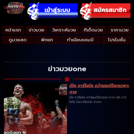
หน้าแรก
ข่าวมวย
วิเคราะห์มวย
ทีเด็ดมวย
ราคามวย
ดูมวยสด
พักยก
ทำเนียบแชมป์
โปรโมชั่น
ข่าวมวยone
นิโค คาร์ริลโล คว้าแชมป์โลกเฉพาะ
กาล
นิโค คาร์ริลโล คว้าแชมป์โลกเฉพาะกาล นิโค คาร์
ริลโล รัวขวาน็อกนับ 8 ผงา