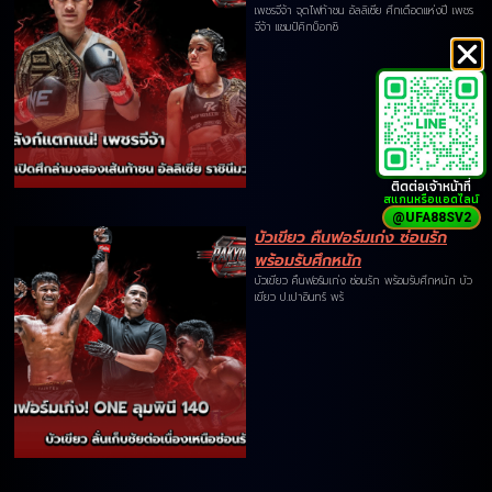
เพชรจีจ้า จุดไฟท้าชน อัลลิเซีย ศึกเดือดแห่งปี เพชร
จีจ้า แชมป์คิกบ็อกซิ
ติดต่อเจ้าหน้าที่
สแกนหรือแอดไลน์
@UFA88SV2
บัวเขียว คืนฟอร์มเก่ง ซ่อนรัก
พร้อมรับศึกหนัก
บัวเขียว คืนฟอร์มเก่ง ซ่อนรัก พร้อมรับศึกหนัก บัว
เขียว ป.เปาอินทร์ พร้