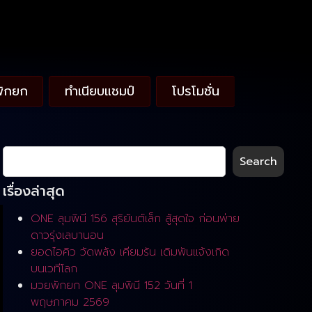
พักยก
ทำเนียบแชมป์
โปรโมชั่น
Search
เรื่องล่าสุด
ONE ลุมพินี 156 สุริยันต์เล็ก สู้สุดใจ ก่อนพ่าย
ดาวรุ่งเลบานอน
ยอดไอคิว วัดพลัง เคียมรัน เดิมพันแจ้งเกิด
บนเวทีโลก
มวยพักยก ONE ลุมพินี 152 วันที่ 1
พฤษภาคม 2569