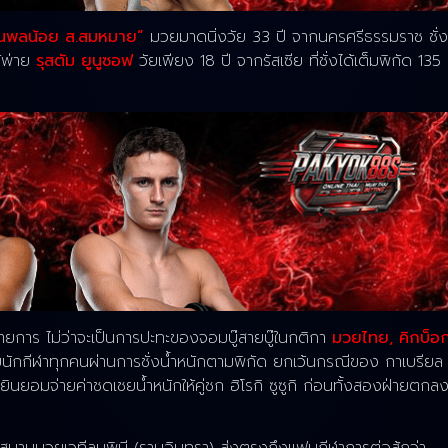
ุนพลน้อย ส.สมหมาย”
มวยมาดนิ่งวัย 33 ปี จากนครศรีธรรมราช ชั่ง
้พ่าย
รุสตัม ยูนูซอฟ
วัยเพียง 18 ปี จากรัสเซีย ที่ชั่งได้เต็มพิกัด 135
ยการ ไม่ว่าจะเป็นการปะทะของจอมบู๊สายบู๊ในกติกา
มวยไทย, คิกบ็อ
โดยนักกีฬาทุกคนผ่านการชั่งน้ำหนักตามพิกัด ยกเว้นกรณีของ กาเบรียล
ะยินยอมจ่ายค่าชดเชยน้ำหนักให้คู่ชก ฮิโรกิ ซูซูกิ ก่อนทั้งสองฝ่ายตกล