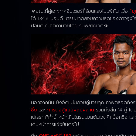
👊ขณะที่คู่เอกภาคอินเตอร์ก็ร้อนแรงไม่แพ้กัน เมื่อ
“ข
ได้ 134.8 ปอนด์ เตรียมทดสอบความสดของดาวรุ่งไร
ปอนด์ ในกติกามวยไทย รุ่นฟลายเวต👊
นอกจากนั้น ยังอัดแน่นด้วยคู่มวยคุณภาพตลอดทั้งรา
ซิ่ง
และ
การต่อสู้แบบผสมผสาน
รวมทั้งสิ้น 14 คู่ 
เปเรรา ที่ทำน้ำหนักเกินในรุ่นแบนตัมเวตคิกบ็อกซิ่ง แล
เดินหน้าการแข่งขันต่อไป