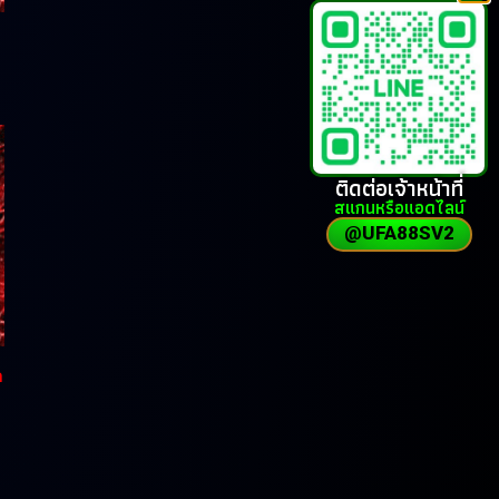
ติดต่อเจ้าหน้าที่
สแกนหรือแอดไลน์
@UFA88SV2
ก
ง