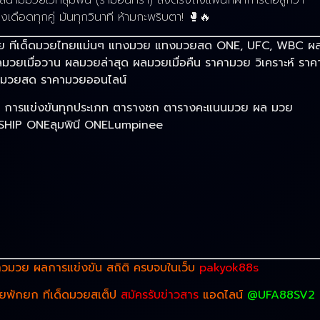
มมวยเวทีลุมพินี (รามอินทรา) ส่งตรงถึงแฟนกีฬาการต่อสู้กว่า
งเดือดทุกคู่ มันทุกวินาที ห้ามกะพริบตา! 🥊🔥
มวยไทย ทีเด็ดมวยไทยแม่นๆ แทงมวย แทงมวยสด ONE, UFC, WBC ผ
ยเมื่อวาน ผลมวยล่าสุด ผลมวยเมื่อคืน ราคามวย วิเคราะห์ ราค
ามวยสด ราคามวยออนไลน์
ก การแข่งขันทุกประเภท ตารางชก ตารางคะแนนมวย ผล มวย
IP ONEลุมพินี ONELumpinee
าวมวย
ผลการแข่งขัน สถิติ ครบจบในเว็บ
pakyok88s
วยพักยก ทีเด็ดมวยสเต็ป
สมัครรับข่าวสาร
แอดไลน์
@UFA88SV2