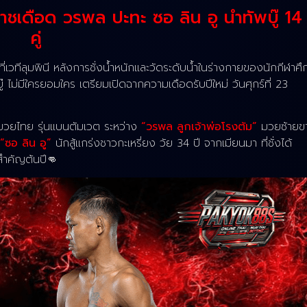
าชเดือด วรพล ปะทะ ซอ ลิน อู นำทัพบู๊ 14
คู่
่เวทีลุมพินี หลังการชั่งน้ำหนักและวัดระดับน้ำในร่างกายของนักกีฬาศึ
บู๊ ไม่มีใครยอมใคร เตรียมเปิดฉากความเดือดรับปีใหม่ วันศุกร์ที่ 23
ามวยไทย รุ่นแบนตัมเวต ระหว่าง
“วรพล ลูกเจ้าพ่อโรงต้ม”
มวยซ้ายข
“ซอ ลิน อู”
นักสู้แกร่งชาวกะเหรี่ยง วัย 34 ปี จากเมียนมา ที่ชั่งได้
สำคัญต้นปี👊