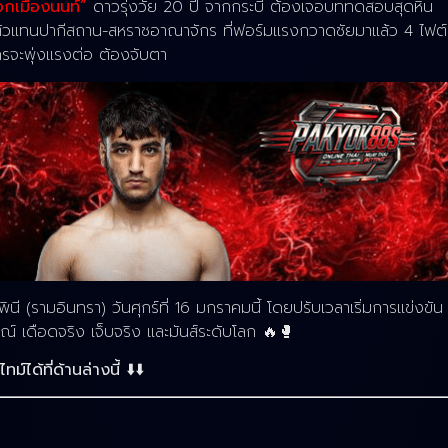
อกเมืองนนท์”
ดาวรุ่งวัย 20 ปี จากกระบี่ ต้องเจอบททดสอบสุดหิน
 ตัวแทนปากีสถาน-สหราชอาณาจักร ที่ฟอร์มแรงกวาดชัยมาแล้ว 4 ไฟต์
รจะพุ่งแรงต่อ ต้องจับตา
(รามอินทรา) วันศุกร์ที่ 16 มกราคมนี้ โดยปรับเวลาเริ่มการแข่งขัน
ณ์ เดือดจริง เจ็บจริง และมันส์ระดับโลก 🔥🥊
์ได้ที่ด้านล่างนี้
⬇️⬇️