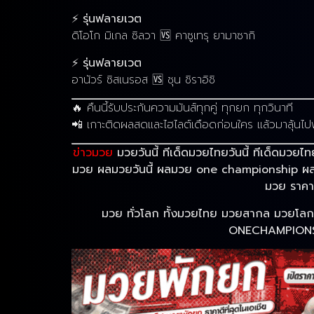
⚡
รุ่นฟลายเวต
ดิโอโก มิเกล ซิลวา 🆚 คาซูเทรุ ยามาซากิ
⚡
รุ่นฟลายเวต
อานัวร์ ซิสเนรอส 🆚 ชุน ชิราอิชิ
🔥 คืนนี้รับประกันความมันส์ทุกคู่ ทุกยก ทุกวินาที
📲 เกาะติดผลสดและไฮไลต์เดือดก่อนใคร แล้วมาลุ้นไป
ข่าวมวย
มวยวันนี้ ทีเด็ดมวยไทยวันนี้ ทีเด็ด
มวย ผลมวยวันนี้ ผลมวย one championship ผลมว
มวย ราค
มวย ทั่วโลก ทั้งมวยไทย มวยสากล มวยโล
ONECHAMPIONSH