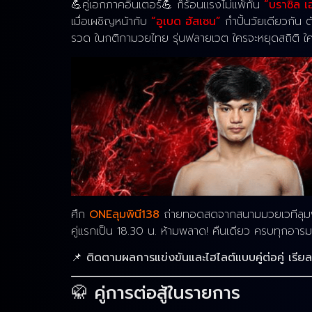
💪คู่เอกภาคอินเตอร์💪 ก็ร้อนแรงไม่แพ้กัน
“บราซิล เ
เมื่อเผชิญหน้ากับ
“อูเบด ฮัสเซน”
กำปั้นวัยเดียวกัน
รวด ในกติกามวยไทย รุ่นฟลายเวต ใครจะหยุดสถิติ ใค
ศึก
ONEลุมพินี138
ถ่ายทอดสดจากสนามมวยเวทีลุมพินี 
คู่แรกเป็น 18.30 น. ห้ามพลาด! คืนเดียว ครบทุกอารม
📌
ติดตามผลการแข่งขันและไฮไลต์แบบคู่ต่อคู่ เรียลไทม
🥋 คู่การต่อสู้ในรายการ