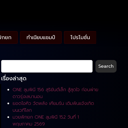
พักยก
ทำเนียบแชมป์
โปรโมชั่น
Search
เรื่องล่าสุด
ONE ลุมพินี 156 สุริยันต์เล็ก สู้สุดใจ ก่อนพ่าย
ดาวรุ่งเลบานอน
ยอดไอคิว วัดพลัง เคียมรัน เดิมพันแจ้งเกิด
บนเวทีโลก
มวยพักยก ONE ลุมพินี 152 วันที่ 1
พฤษภาคม 2569