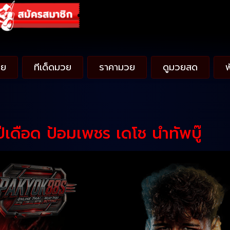
วย
ทีเด็ดมวย
ราคามวย
ดูมวยสด
ีเดือด ป้อมเพชร เดโช นำทัพบู๊