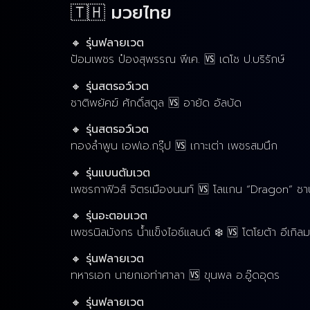
🇹🇭 มวยไทย
🔸
รุ่นฟลายเวต
ป้อมเพชร ป๋องสุพรรณ พีเค. 🆚 เดโช ป.บริรักษ์
🔸
รุ่นสตรอว์เวต
ชาติพยัคฆ์ ศักดิ์สตูล 🆚 อายัด อัลบัด
🔸
รุ่นสตรอว์เวต
ทองลำพูน เอฟเอ.กรุ๊ป 🆚 เกาะเต่า เพชรสมนึก
🔸
รุ่นแบนตัมเวต
เพชรกาฟิวส์ จิตรเมืองนนท์ 🆚 โลแกน “Dragon” ชา
🔸
รุ่นอะตอมเวต
เพชรนิลมังกร น้ำแข็งไอซ์แลนด์ ❄️ 🆚 โตโยต้า อีเกิ
🔸
รุ่นฟลายเวต
ทหารเอก นายกเอท่าศาลา 🆚 ขุนพล อ.อู๊ดอุดร
🔸
รุ่นฟลายเวต