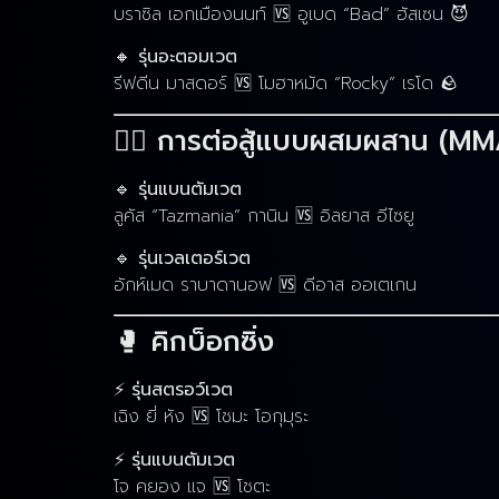
บราซิล เอกเมืองนนท์ 🆚 อูเบด “Bad” ฮัสเซน 😈
🔸
รุ่นอะตอมเวต
รีฟดีน มาสดอร์ 🆚 โมฮาหมัด “Rocky” เรโด 🪨
🤼‍♂️ การต่อสู้แบบผสมผสาน (MM
🔹
รุ่นแบนตัมเวต
ลูคัส “Tazmania” กานิน 🆚 อิลยาส อีไซยู
🔹
รุ่นเวลเตอร์เวต
อักห์เมด ราบาดานอฟ 🆚 ดีอาส ออเตเกน
🥊 คิกบ็อกซิ่ง
⚡
รุ่นสตรอว์เวต
เฉิง ยี่ หัง 🆚 โชมะ โอกุมุระ
⚡
รุ่นแบนตัมเวต
โจ คยอง แจ 🆚 โชตะ