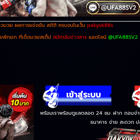
าวมวย
ผลการแข่งขัน สถิติ ครบจบในเว็บ
pakyok88s
วยพักยก ทีเด็ดมวยสเต็ป
สมัครรับข่าวสาร
แอดไลน์
@UFA88SV2
พร้อมเราพร้อมดูแลตลอด 24 ชม. ฝาก ถอนง่าย 
ธนาคาร ง่าย สะดวก ป