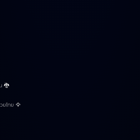
น 🐉
ลมวยไทย 🦅