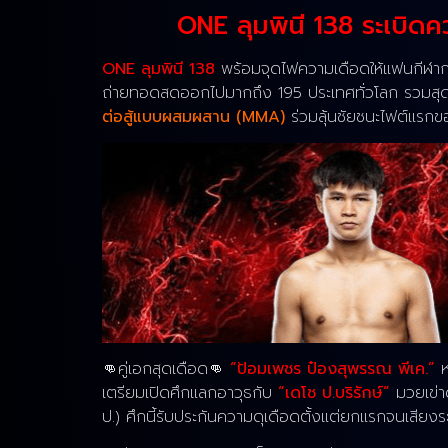
ONE ลุมพินี 138 ระเบิดคว
ONE ลุมพินี 138
พร้อมจุดไฟความเดือดให้แฟนกีฬาการต่
ถ่ายทอดสดออกไปมากถึง 195 ประเทศทั่วโลก รวมสุ
ต่อสู้แบบผสมผสาน (MMA)
ร่วมลุ้นชัยชนะไฟต์แรกขอ
👊คู่เอกสุดเดือด👊
“ป้อมเพชร ป๋องสุพรรณ พีเค.”
หร
เตรียมเปิดศึกแลกอาวุธกับ
“เดโช ป.บริรักษ์”
มวยเข่า
ป.) ศึกนี้รับประกันความดุเดือดตั้งแต่ยกแรกจนเสียงร