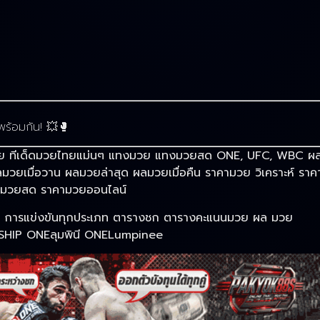
พร้อมกัน! 💥🥊
มวยไทย ทีเด็ดมวยไทยแม่นๆ แทงมวย แทงมวยสด ONE, UFC, WBC ผ
ยเมื่อวาน ผลมวยล่าสุด ผลมวยเมื่อคืน ราคามวย วิเคราะห์ ราค
ามวยสด ราคามวยออนไลน์
ก การแข่งขันทุกประเภท ตารางชก ตารางคะแนนมวย ผล มวย
IP ONEลุมพินี ONELumpinee