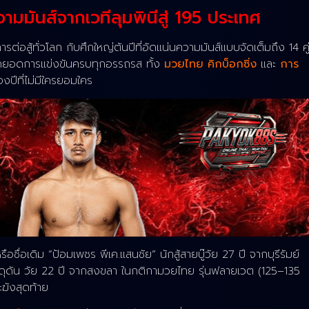
ามมันส์จากเวทีลุมพินีสู่ 195 ประเทศ
อสู้ทั่วโลก กับศึกใหญ่ต้นปีที่อัดแน่นความมันส์แบบจัดเต็มถึง 14 คู
ดยอดการแข่งขันครบทุกอรรถรส ทั้ง
มวยไทย คิกบ็อกซิ่ง
และ
การ
งปีที่ไม่มีใครยอมใคร
ือชื่อเดิม “ป้อมเพชร พีเค.แสนชัย” นักสู้สายบู๊วัย 27 ปี จากบุรีรัมย์
ดุดัน วัย 22 ปี จากสงขลา ในกติกามวยไทย รุ่นฟลายเวต (125–135
ะฆังสุดท้าย