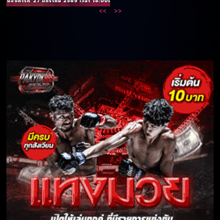
<<
>>