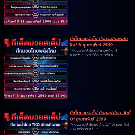
ทีเด็ดมวยสเต็ป ศึกมวยไทยพลัง
ใหม่ 11 กุมภาพันธ์ 2569
ทีเด็ดมวยสเต็ป ศึกมวยไทยพลังใหม่ 11
กุมภาพันธ์ 2569 ทีเด็ดมวยสเต็ป ทีเ
ทีเด็ดมวยสเต็ป ศึกท่อน้ำไทย วันที่
01 กุมภาพันธ์ 2569
ทีเด็ดมวยสเต็ป ศึกท่อน้ำไทย วันที่ 01 กุมภาพันธ์
2569 ทีเด็ดมวยสเต็ป ท