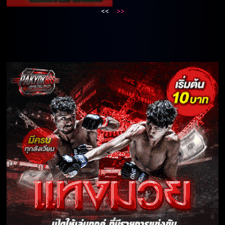
<<
>>