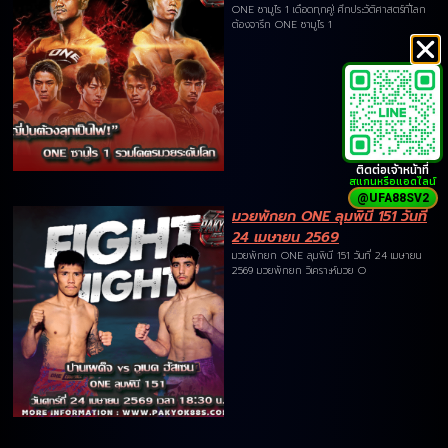
ONE ซามูไร 1 เดือดทุกคู่! ศึกประวัติศาสตร์ที่โลก
ต้องจารึก ONE ซามูไร 1
ติดต่อเจ้าหน้าที่
สแกนหรือแอดไลน์
@UFA88SV2
มวยพักยก ONE ลุมพินี 151 วันที่
24 เมษายน 2569
มวยพักยก ONE ลุมพินี 151 วันที่ 24 เมษายน
2569 มวยพักยก วิเคราะห์มวย O