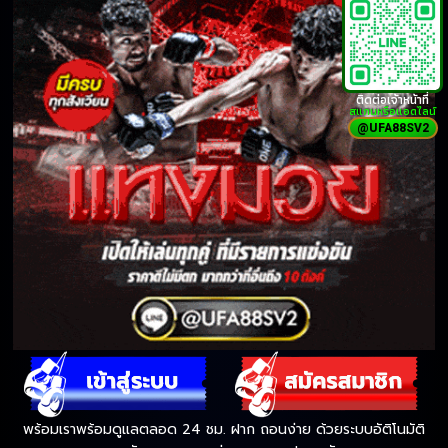
ติดต่อเจ้าหน้าที่
สแกนหรือแอดไลน์
@UFA88SV2
พร้อมเราพร้อมดูแลตลอด 24 ชม. ฝาก ถอนง่าย ด้วยระบบอัติโนมัติ