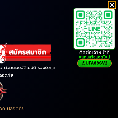
ติดต่อเจ้าหน้าที่
สแกนหรือแอดไลน์
@UFA88SV2
ด้วยระบบอัติโนมัติ รองรับทุก
ลอดภัย
ดวก ปลอดภัย