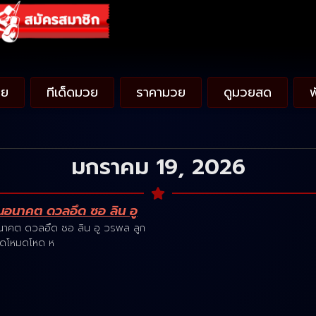
วย
ทีเด็ดมวย
ราคามวย
ดูมวยสด
มกราคม 19, 2026
นอนาคต ดวลอึด ซอ ลิน อู
นาคต ดวลอึด ซอ ลิน อู วรพล ลูก
ปิดโหมดโหด ห