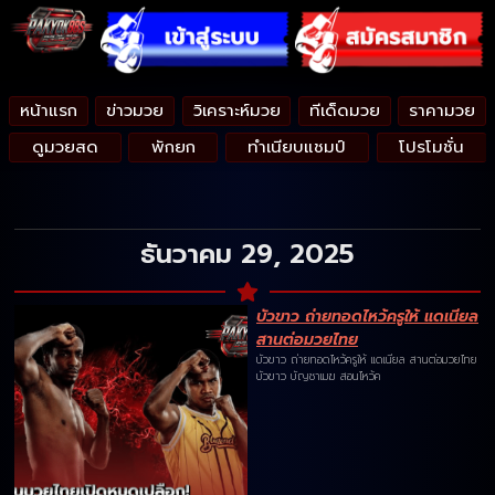
หน้าแรก
ข่าวมวย
วิเคราะห์มวย
ทีเด็ดมวย
ราคามวย
ดูมวยสด
พักยก
ทำเนียบแชมป์
โปรโมชั่น
ธันวาคม 29, 2025
บัวขาว ถ่ายทอดไหว้ครูให้ แดเนียล
สานต่อมวยไทย
บัวขาว ถ่ายทอดไหว้ครูให้ แดเนียล สานต่อมวยไทย
บัวขาว บัญชาเมฆ สอนไหว้ค