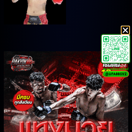
ติดต่อเจ้าหน้าที่
สแกนหรือแอดไลน์
@UFA88SV2