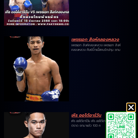
เพชรเอก สิงห์คลองหลวง
เพชรเอก สิงห์คลองหลวง เพชรเอก สิงห์
คลองหลวง ศิษย์บิ๊กแจ๊สคนรักปทุม ชกม
เหิร ออโต้อาร์วัน
เหิร ออโต้อาร์วัน เหิร ออโต้อาร์วัน พยัคฆ์จิ๋วเมือง
ตราด ชกมาแล้ว 100 ค