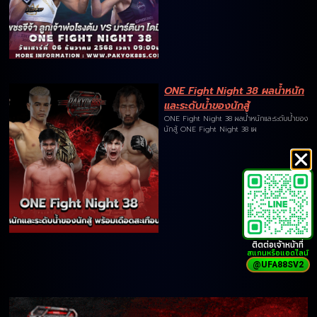
ONE Fight Night 38 ผลน้ำหนัก
และระดับน้ำของนักสู้
ONE Fight Night 38 ผลน้ำหนักและระดับน้ำของ
นักสู้ ONE Fight Night 38 เผ
ติดต่อเจ้าหน้าที่
สแกนหรือแอดไลน์
@UFA88SV2