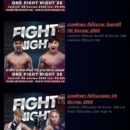
มวยพักยก ทีเด็ดมวย วันเสาร์ที่
06 ธันวาคม 2568
มวยพักยก ทีเด็ดมวย วันเสาร์ที่ 06 ธันวาคม 2568
มวยพักยก ทีเด็ดมวย ONE
มวยพักยก ทีเด็ดมวยสด 06
ธันวาคม 2568
มวยพักยก ทีเด็ดมวยสด 06 ธันวาคม 2568 มวย
พักยก ทีเด็ดมวยสด ONE Fight Ni