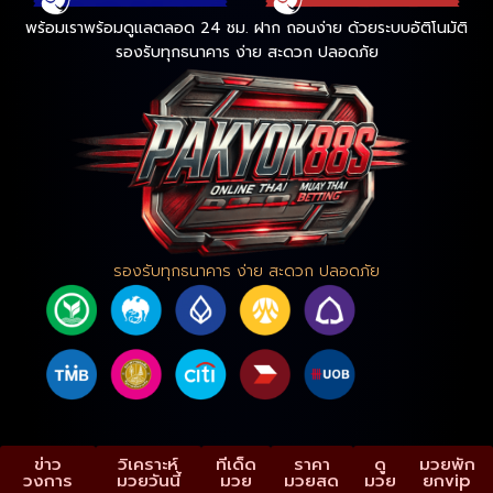
พร้อมเราพร้อมดูแลตลอด 24 ชม. ฝาก ถอนง่าย ด้วยระบบอัติโนมัติ
รองรับทุกธนาคาร ง่าย สะดวก ปลอดภัย
รองรับทุกธนาคาร ง่าย สะดวก ปลอดภัย
ข่าว
วิเคราะห์
ทีเด็ด
ราคา
ดู
มวยพัก
วงการ
มวยวันนี้
มวย
มวยสด
มวย
ยกvip