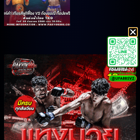
ติดต่อเจ้าหน้าที่
สแกนหรือแอดไลน์
@UFA88SV2