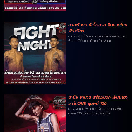
มวยพักยก ทีเด็ดมวย ศึกมวยไทย
พันธมิตร
มวยพักยก ทีเด็ดมวย ศึกมวยไทยพันธมิตร มวย
พักยก ทีเด็ดมวย ศึกมวยไทยพันธม
นาบิล อานาน พร้อมบวก เอ็นนาฮา
ชิ ศึกONE ลุมพินี 126
นาบิล อานาน พร้อมบวก เอ็นนาฮาชิ ศึกONE
ลุมพินี 126 นาบิล อานาน พร้อมชน