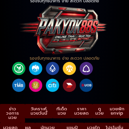
รองรับทุกธนาคาร ง่าย สะดวก ปลอดภัย
รองรับทุกธนาคาร ง่าย สะดวก ปลอดภัย
ข่าว
วิเคราะห์
ทีเด็ด
ราคา
ดู
มวยพัก
วงการ
มวยวันนี้
มวย
มวยสด
มวย
ยกvip
มวย
มวยสด
ผล
นักมวย
แชมป์
มวยไทย
โปรโมชั่น