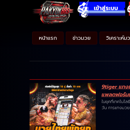
หน้าแรก
ข่าวมวย
วิเคราะห์ม
9tiger แทงม
แพลตฟอร์มแ
ในยุคที่เทคโนโล
วัน การแทงมวย